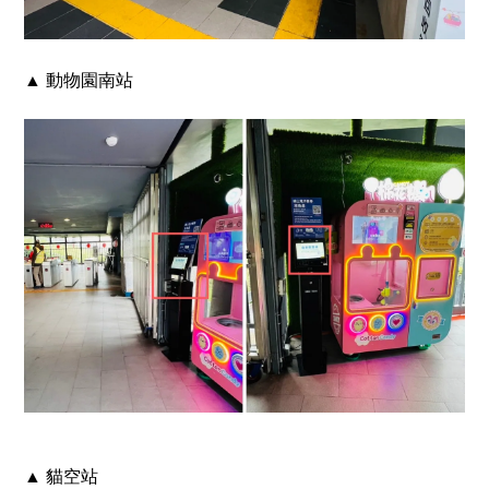
▲ 動物園南站
▲ 貓空站