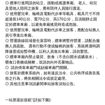
◎
纜車行進間請勿站立、跳動或搖盪車廂。 老人、幼兒
及需他人陪同之旅客，應有陪伴人員隨行護送。
◎
使用嬰兒車、輪椅及電動代步車等載具，載具尺寸不得
超過長140公分、寬70公分、高170公分，且須能靜止固
定於纜車車廂，以避免車廂搖晃時造成危險。
◎
使用嬰兒車、輪椅及電動代步車之旅客，應配合站務人
員引導進出車廂。
◎
營運路線區域發生落雷時，纜車將暫停營運，請配合服
務人員疏散。 遇有行動不便或輪椅的旅客，系統將適時調
降速度或短暫停機，以利人員進出車廂，請勿驚慌。
◎
纜車車廂內禁止吸菸、飲食（不含白開水或礦泉水）、
嚼食口香糖或檳榔，並請勿向外丟棄物品。
◎
請勿倚靠車廂門或妨礙車廂門開關。
◎
旅客於纜車系統內，如有違反法令、公共秩序或善良風
俗之行為，將依相關法令或規定處理。
◎
其他注意事項請參閱車站旅客須知公告。
一站票退款規範"(詳如下圖):