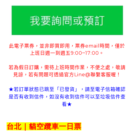
此電子票券
並非即買即用
票券
email
時間
僅於
，
，
，
上班日週一到週五
9:00~17:00
。
若為假日訂購
需待上班時間作業
不便之處
敬請
，
，
，
見諒
若有
問題可
透過官方
Line@
聯繫客服喔！
，
★若訂單狀態已跳至「已發貨」
請至電子信箱確認
，
是否有收到信件
如沒有收到信件可以至垃圾信件查
，
看
★
台北｜貓空纜車一日票