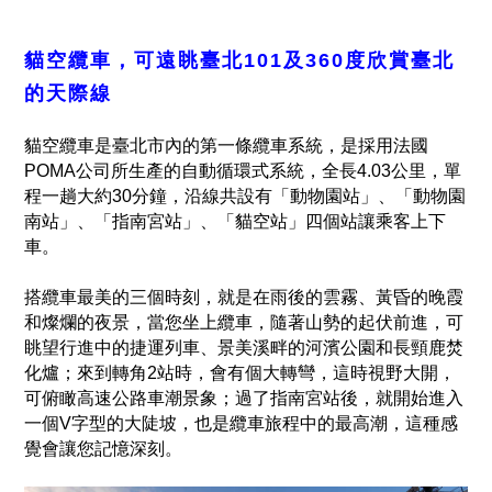
貓空纜車，可遠眺臺北101及360度欣賞臺北
的天際線
貓空纜車是臺北市內的第一條纜車系統，是採用法國
POMA公司所生產的自動循環式系統，全長4.03公里，單
程一趟大約30分鐘，沿線共設有「動物園站」、「動物園
南站」、「指南宮站」、「貓空站」四個站讓乘客上下
車。
搭纜車最美的三個時刻，就是在雨後的雲霧、黃昏的晚霞
和燦爛的夜景，當您坐上纜車，隨著山勢的起伏前進，可
眺望行進中的捷運列車、景美溪畔的河濱公園和長頸鹿焚
化爐；來到轉角2站時，會有個大轉彎，這時視野大開，
可俯瞰高速公路車潮景象；過了指南宮站後，就開始進入
一個V字型的大陡坡，也是纜車旅程中的最高潮，這種感
覺會讓您記憶深刻。