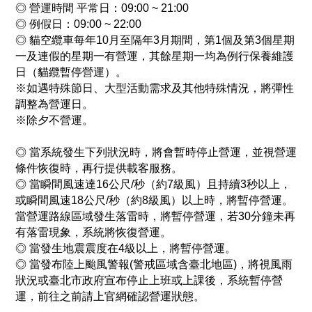
◎
營運時間 平常日：09:00 ~ 21:00
◎
例假日：09:00 ~ 22:00
◎
貓空纜車每年10月至隔年3月期間，第1個及第3個星期
一及連假的星期一有營運，其餘星期一均為例行保養維護
日（貓纜暫停營運）。
※如遇特殊節日、大型活動需求及其他特殊情況，將彈性
調整為營運日。
※除夕不營運。
◎
當系統發生下列狀況時，將會暫時停止營運，並視營運
條件恢復時，再行提供載客服務。
◎
當瞬間風速達16公尺/秒（約7級風）且持續3秒以上，
或瞬間風速18公尺/秒（約8級風）以上時，將暫停營運。
當營運路線區域發生落雷時，將暫停營運，若30分鐘未再
有落雷現象，系統將恢復營運。
◎
當發生地震震度在4級以上，將暫停營運。
◎
當發布陸上颱風警報(警戒區域含臺北地區)，將視風雨
狀況或臺北市政府宣布停止上班或上課後，系統暫停營
運，前往之前請上官網確認營運狀態。