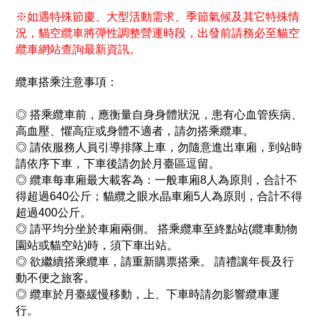
※如遇特殊節慶、大型活動需求、季節氣候及其它特殊情
況，貓空纜車將彈性調整營運時段，出發前請務必至貓空
纜車網站查詢最新資訊。
纜車搭乘注意事項：
◎
搭乘纜車前，應衡量自身身體狀況，患有心血管疾病、
高血壓、懼高症或身體不適者，請勿搭乘纜車。
◎
請依服務人員引導排隊上車，勿隨意進出車廂，到站時
請依序下車，下車後請勿於月臺區逗留。
◎
纜車每車廂最大載客為：一般車廂8人為原則，合計不
得超過640公斤；貓纜之眼水晶車廂5人為原則，合計不得
超過400公斤。
◎
請平均分坐於車廂兩側。 搭乘纜車至終點站(纜車動物
園站或貓空站)時，須下車出站。
◎
欲繼續搭乘纜車，請重新購票搭乘。 請禮讓年長及行
動不便之旅客。
◎
纜車於月臺緩慢移動，上、下車時請勿影響纜車運
行。