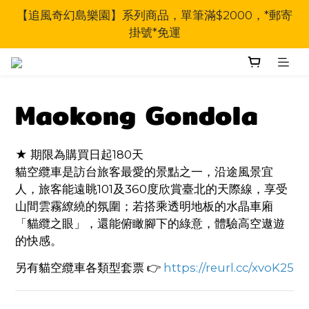
【追風奇幻島樂園】系列商品，單筆滿$2000，*郵寄
掛號*免運
Maokong Gondola
★ 期限為購買日起180天
貓空纜車是訪台旅客最愛的景點之一，沿途風景宜
人，旅客能遠眺101及360度欣賞臺北的天際線，享受
山間雲霧繚繞的氛圍；若搭乘透明地板的水晶車廂
「貓纜之眼」，還能俯瞰腳下的綠意，體驗高空遨遊
的快感。
另有貓空纜車各類型套票 👉
https://reurl.cc/xvoK25