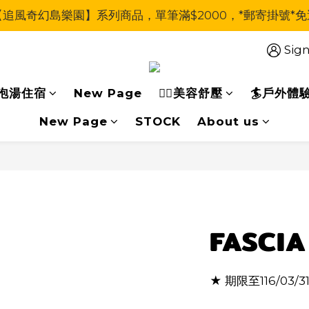
【追風奇幻島樂園】系列商品，單筆滿$2000，*郵寄掛號*免
Sign
泡湯住宿
New Page
🧖‍♀美容舒壓
🏄戶外體
New Page
STOCK
About us
FASCIA
★ 期限至116/03/3