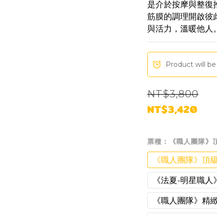
是介於按摩與整復
筋膜的調理開啟彼
與活力，溫暖他人
Product will be
NT$3,800
NT$3,420
票種
: 《職人團隊》
《職人團隊》頂級
《法夏-明星職人
《職人團隊》精緻