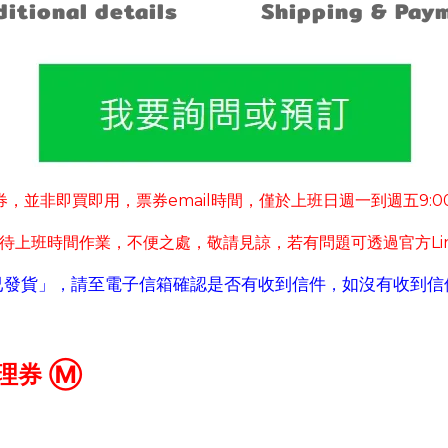
itional details
Shipping & Pay
券
並非即買即用
票券
email
時間
僅於上班日週一到週五
9:0
，
，
，
待上班時間作業
不便之處
敬請見諒
若有
問題可
透過官方
L
，
，
，
已發貨」
請至電子信箱確認是否有收到信件
如沒有收到信
，
，
理券 Ⓜ