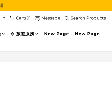
運
 in
Cart(0)
Message
Search Products
驗
✈️ 旅遊服務
New Page
New Page
BUY NOW
1