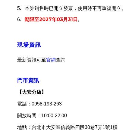
5.
本券銷售時已開立發票，使用時不再重複開立。
期限至
2027
年
03
月
31
日
。
6.
現場資訊
最新資訊可至
官網
查詢
門市資訊
【
大安分店
】
電話：0958-193-263
開放時間：10:00-22:00
地點：台北市大安區信義路四段30巷7弄1號1樓