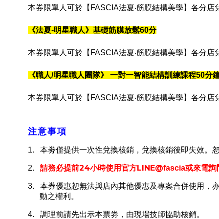
本券限單人可於【FASCIA法夏‧筋膜結構美學】各分
《法夏-明星職人》基礎筋膜放鬆60分
本券限單人可於【FASCIA法夏‧筋膜結構美學】各分
《職人/明星職人團隊》 一對一智能結構訓練課程50分
本券限單人可於【FASCIA法夏‧筋膜結構美學】各分
注意事項
1.
本劵僅提供一次性兌換核銷，兌換核銷後即失效。
24
LINE@
或來電詢
2.
請務必提前
小時使用官方
fascia
3.
本券優惠恕無法與店內其他優惠及專案合併使用，
動之權利。
4.
調理前請先出示本票劵，由現場技師協助核銷。