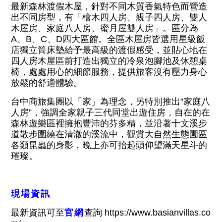
最新森林渡假木屋，針對不同木質香氣特色而營造
出不同房型，有「檜木四人房、親子四人房、雙人
木屋房、家庭八人房、蜜月屋雙人房」。區分為
A、B、C、D四大區館。全區木屋房皆選用星級飯
店獨立筒床墊給予最高級的渡假感受，並貼心地在
四人房木屋區前打造出獨立的冷泉泡腳池及休憩桌
椅，處處用心的細節服務，提供旅客沒有壓力身心
放鬆的舒適體驗。
台中商旅集團以「家」為理念，另特別推出”家庭八
人房”，強調全家親子三代同堂出遊住房，自在的在
森林遊樂區裡擁抱豐沛的芬多精，並沿著十文溪步
道散步圍繞在清澈的溪流中，觀賞大自然生態園區
各類昆蟲的身影，晚上亦可抬起頭仰望滿天星斗的
璀璨。
現場資訊
最新資訊可至
官網
查詢
https://www.basianvillas.co