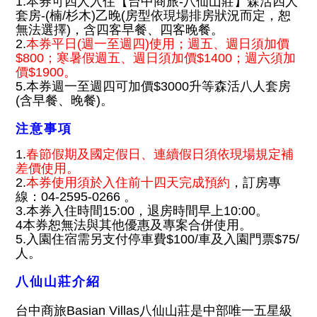
1.本券可四人入住【台中商旅-八仙山莊】森活四人
套房-(楠/杉木)乙晚(房型依現場排房狀況而定，恕
無法選擇)，含四客早餐、四客晚餐。
2.
本券平日(週一至週四)使用；週五、週日須加價
$800；寒暑假週五、週日須加價$1400；週六須加
價$1900。
5.本券週一至週四可加價$3000升等森活八人套房
(含早餐、晚餐)。
注意事項
1.
春節假期及國定假日、連續假日須依現場規定補
差價使用。
2.
本券使用須於入住前十四天完成預約
，訂房專
線：04-2595-0266 。
3.本券入住時間15:00，退房時間早上10:00。
4本券恕無法與其他優惠及專案合併使用。
5.入園住宿需另支付停車費$100/車及入園門票$75/
人。
八仙山莊介紹
台中商旅Basian Villas八仙山莊是中部唯一五星級