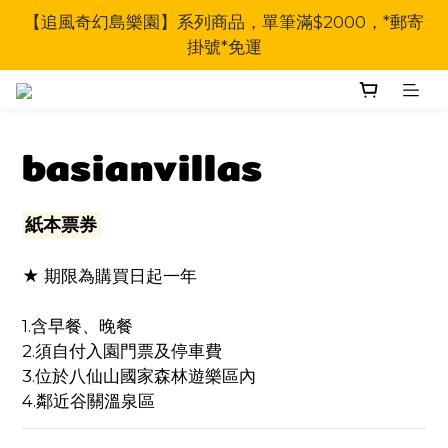
【追風奇幻島樂園】系列商品，單筆滿$2000，*郵寄
掛號*免運
basianvillas
紙本票券
★ 期限為購買日起一年
1.含早餐、晚餐
2.須自付入園門票及停車費
3.位於八仙山國家森林遊樂區內
4.鄰近谷關溫泉區