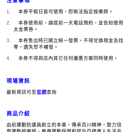
注意事項
1.
本券平假日皆可使用，恕無法指定按摩師。
2.
本券使用前，請提前一天電話預約，並告知使用
太金票券。
3.
本券售出時已開立統一發票，不得兌換現金及找
零，遺失恕不補發。
4.
本券不得與店內其它任何優惠方案同時使用。
現場資訊
最新資訊可至
官網
查詢
商品介紹
由前運動防護員創立的本基，傳承百川精神，致力培
育運動按摩師、推廣運動保健和提升亞健康人生活品