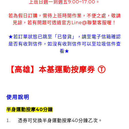
上班日週一到週五
9:00~17:00
。
若為假日訂購
需待上班時間作業
不便之處
敬請
，
，
，
見諒
若有
問題可
透過官方
Line@
聯繫客服喔！
，
★若訂單狀態已跳至「已發貨」
請至電子信箱確認
，
是否有收到信件
如沒有收到信件可以至垃圾信件查
，
看
★
【高雄】本基運動按摩券
Ⓣ
使用說明
40
半身運動按摩
分鐘
40
1.
憑券可兌換半身運動按摩
分鐘乙次。