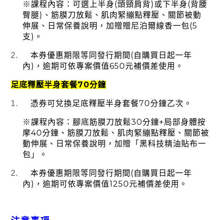
(
)
(
※課程內容：可選上半身
頭頸肩背
或下半身
背腰
)
臀腿
、筋膜刀放鬆、肌肉緊繃點釋壓、關節被動
(5
伸展、日常保養說明，加贈贈尼泊爾線香一包
)
支
。
(
2.
本券優惠期限等同發行期間
自購買日起一年
)
650
內
，逾期可依專案價值
元補價差使用。
70
足底釋壓半身套餐
分鐘
70
1.
憑券可兌換足底釋壓半身套餐
分鐘乙次。
30
+
※課程內容：腳底筋膜刀放鬆
分鐘
局部身體按
40
摩
分鐘、筋膜刀放鬆、肌肉緊繃點釋壓、關節被
動伸展、日常保養說明，加贈「黑科技精油貼布一
包」。
(
2.
本券優惠期限等同發行期間
自購買日起一年
)
1250
內
，逾期可依專案價值
元補價差使用。