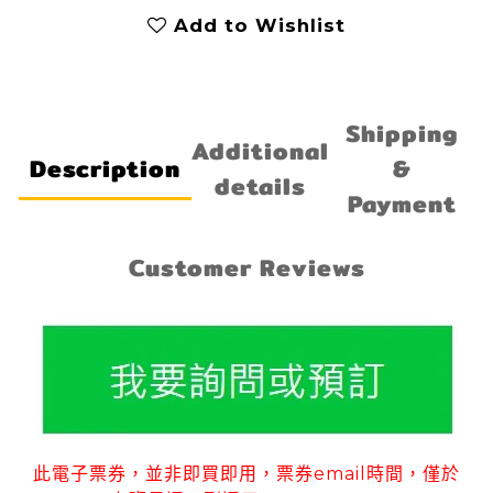
Add to Wishlist
Shipping
Additional
Description
&
details
Payment
Customer Reviews
此電子票券
並非即買即用
票券
email
時間
僅於
，
，
，