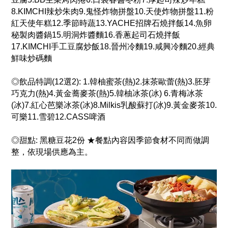
8.KIMCHI辣炒朱肉9.鬼怪炸物拼盤10.天使炸物拼盤11.粉
紅天使年糕12.季節時蔬13.YACHE招牌石燒拌飯14.魚卵
秘製肉醬鍋15.明洞炸醬麵16.香蔥起司石燒拌飯
17.KIMCHI手工豆腐炒飯18.晉州冷麵19.咸興冷麵20.經典
鮮味炒碼麵
◎飲品特調(12選2): 1.韓柚蜜茶(熱)2.抹茶歐蕾(熱)3.胚芽
巧克力(熱)4.黃金蕎麥茶(熱)5.韓柚冰茶(冰) 6.青梅冰茶
(冰)7.紅心芭樂冰茶(冰)8.Milkis乳酸蘇打(冰)9.黃金麥茶10.
可樂11.雪碧12.CASS啤酒
◎甜點: 黑糖豆花2份 ★餐點內容因季節食材不同而做調
整，依現場供應為主。