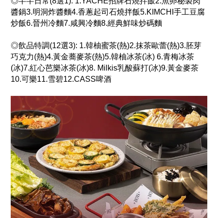
◎半半日常(8選1): 1.YACHE招牌石燒拌飯2.魚卵秘製肉
醬鍋3.明洞炸醬麵4.香蔥起司石燒拌飯5.KIMCHI手工豆腐
炒飯6.晉州冷麵7.咸興冷麵8.經典鮮味炒碼麵
◎飲品特調(12選3): 1.韓柚蜜茶(熱)2.抹茶歐蕾(熱)3.胚芽
巧克力(熱)4.黃金蕎麥茶(熱)5.韓柚冰茶(冰) 6.青梅冰茶
(冰)7.紅心芭樂冰茶(冰)8. Milkis乳酸蘇打(冰)9.黃金麥茶
10.可樂11.雪碧12.CASS啤酒