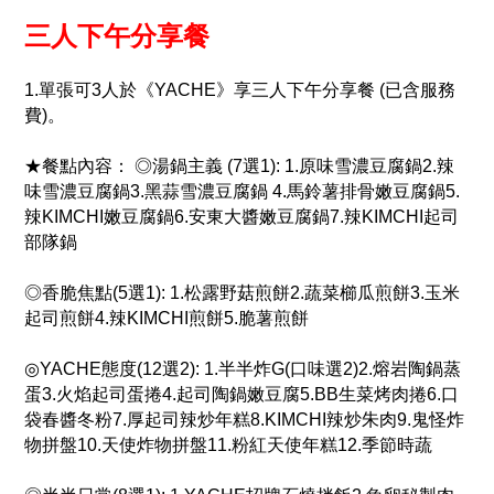
三人下午分享餐
1.單張可3人於《YACHE》享三人下午分享餐 (已含服務
費)。
★餐點內容：
◎湯鍋主義 (7選1): 1.原味雪濃豆腐鍋2.辣
味雪濃豆腐鍋3.黑蒜雪濃豆腐鍋 4.馬鈴薯排骨嫩豆腐鍋5.
辣KIMCHI嫩豆腐鍋6.安東大醬嫩豆腐鍋7.辣KIMCHI起司
部隊鍋
◎香脆焦點(5選1): 1.松露野菇煎餅2.蔬菜櫛瓜煎餅3.玉米
起司煎餅4.辣KIMCHI煎餅5.脆薯煎餅
◎YACHE態度(12選2): 1.半半炸G(口味選2)2.熔岩陶鍋蒸
蛋3.火焰起司蛋捲4.起司陶鍋嫩豆腐5.BB生菜烤肉捲6.口
袋春醬冬粉7.厚起司辣炒年糕8.KIMCHI辣炒朱肉9.鬼怪炸
物拼盤10.天使炸物拼盤11.粉紅天使年糕12.季節時蔬