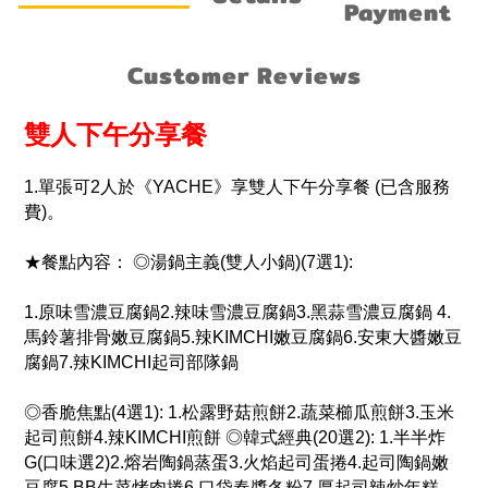
Payment
Customer Reviews
雙人下午分享餐
1.單張可2人於《YACHE》享雙人下午分享餐 (已含服務
費)。
★餐點內容： ◎湯鍋主義(雙人小鍋)(7選1):
1.原味雪濃豆腐鍋2.辣味雪濃豆腐鍋3.黑蒜雪濃豆腐鍋 4.
馬鈴薯排骨嫩豆腐鍋5.辣KIMCHI嫩豆腐鍋6.安東大醬嫩豆
腐鍋7.辣KIMCHI起司部隊鍋
◎香脆焦點(4選1): 1.松露野菇煎餅2.蔬菜櫛瓜煎餅3.玉米
起司煎餅4.辣KIMCHI煎餅 ◎韓式經典(20選2): 1.半半炸
G(口味選2)2.熔岩陶鍋蒸蛋3.火焰起司蛋捲4.起司陶鍋嫩
豆腐5.BB生菜烤肉捲6.口袋春醬冬粉7.厚起司辣炒年糕