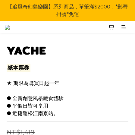
【追風奇幻島樂園】系列商品，單筆滿$2000，*郵寄
掛號*免運
YACHE
紙本票券
★ 期限為購買日起一年
● 全新創意風格蔬食體驗
● 平假日皆可享用
● 近捷運松江南京站。
NT$1,419