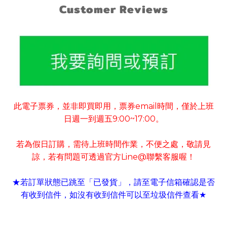
Customer Reviews
此電子票券
並非即買即用
票券
email
時間
僅於上班
，
，
，
日週一到週五
9:00~17:00
。
若為假日訂購
需待上班時間作業
不便之處
敬請見
，
，
，
諒
若有
問題可
透過官方
Line@
聯繫客服喔！
，
★若訂單狀態已跳至「已發貨」
請至電子信箱確認是否
，
有收到信件
如沒有收到信件可以至垃圾信件查看
，
★