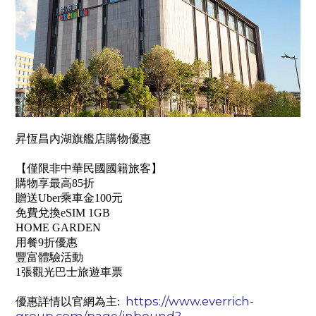
昇恆昌內湖旗艦店購物優惠
【僅限非中華民國國籍旅客】
購物享最高85折
贈送Uber乘車金100元
免費兌換eSIM 1GB
HOME GARDEN
用餐9折優惠
豐富體驗活動
1張觀光巴士旅遊車票
https://www.everrich-
優惠詳情以官網為主:
group.com/page/inbound?