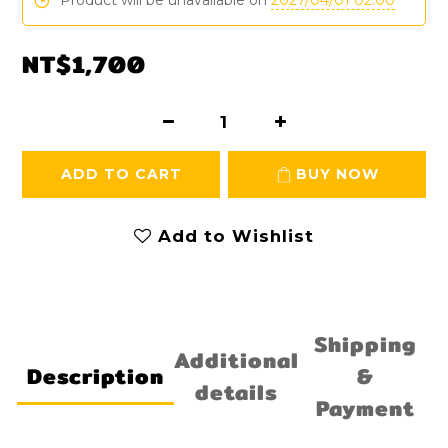
Product will be unavailable on
2027/04/01 02:00
NT$1,700
ADD TO CART
BUY NOW
Add to Wishlist
Shipping
Additional
Description
&
details
Payment