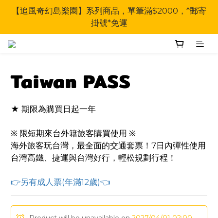
【追風奇幻島樂園】系列商品，單筆滿$2000，*郵寄
掛號*免運
Taiwan PASS
★ 期限為購買日起一年
※ 限短期來台外籍旅客購買使用 ※
海外旅客玩台灣，最全面的交通套票！7日內彈性使用
台灣高鐵、捷運與台灣好行，輕松規劃行程！
👉另有成人票(年滿12歲)👈