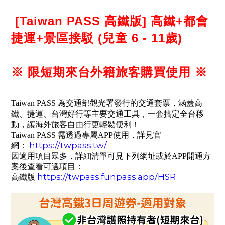
[Taiwan PASS 高鐵版] 高鐵+都會
捷運+景區接駁 (兒童 6 - 11歲)
※ 限短期來台外籍旅客購買使用 ※
Taiwan PASS 為交通部觀光署發行的交通套票，涵蓋高
鐵、捷運、台灣好行等主要交通工具，一套搞定全台移
動，讓海外旅客自由行更輕鬆便利！
Taiwan PASS 需透過專屬APP使用，詳見官
https://twpass.tw/
網：
因適用項目眾多，詳細清單可見下列網址或於APP開通方
案後查看可選項目：
https://twpass.funpass.app/HSR
高鐵版