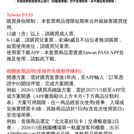
Taiwan PASS
購買身份限制： 本套票商品僅限短期來台外籍旅客購買使
用。
12歲（含）以上，請購買成人票。
6-11歲，請購買兒童票，未滿6歲且不佔位者無須購票，
如需使用座位，請購買兒童票。
使用需下載APP：本套票商品需透過Taiwan PASS APP兌
換及使用，請點此下載。
相關效期說明(按操作先後順序條列)：
開通方案：需於購買套票後1年內，至APP輸入「訂單憑
證中85開頭序號」完成方案開通。
例如：2026/1/1購買高鐵版方案，需於2027/1/1前至APP完
成方案開通（APP畫面顯示上方卡片+下方商品分類列
表） 方案可用期限：任一商品經首次使用(搭乘、入場或
兌換實體票卡)後，其餘商品請於7日內(含首次使用當日)
至現場用畢。
例如：首個商品選定「北北基好玩卡｜交通暢遊版2日
券」，2026/1/3至桃園機場第一航廈游客邦櫃臺，出示
APP內QRcode兌換實體卡片後，其餘商品最晚需於