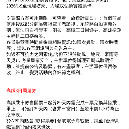
2026/1/9至現場搭乘、入場或兌換實體票卡。
※實際方案可用期限，可查看「旅遊計畫日」：首個商品
使用後或部分商品獲得電子憑證後，系統將自動更新效
期，無法再自行變更，例如：高鐵三日周遊券、高雄捷運
＋輕軌二日搭乘券。
各景點營業時間或乘車相關資訊(如班次異動、班次時間
等)，請以各官網說明與公告為主。
如遇不可抗力之因素(包含但不限於颱風、地震、豪雨等
天災)，考量民眾安全，主辦單位得辦理延期或取消活
動，並提前公告及聯繫，有未盡事宜，主辦單位保留修
改、終止、變更活動內容細節之權利。
高鐵3日周遊券
高鐵乘車券自開票日起算89天內需完成車票兌換與搭乘，
承上，可預訂29天內（含乘車當日）至發車前1小時為止
之車次。
於APP內點選 [取得票券] 領取電子序號後，請至 [台灣高
鐵官網] 預約搭乘班次。