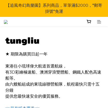
【追風奇幻島樂園】系列商品，單筆滿$2000，*郵寄
掛號*免運
tungliu
★ 期限為購買日起一年
東港往小琉球偉大航道首選航線，
有3D彩繪極速船、澳洲穿浪雙體船、鋼鐵人配色高速
船等。
由六艘船組成的東琉線聯營船隊，航程最快只需十五
分鐘
提供您最快速安全的優質服務。