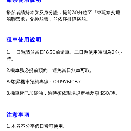
船票使用說明
30
搭船者請持本券及身分證，提前
分鐘至『東琉線交通
船聯營處』兌換船票，並依序排隊搭船。
租車使用說明
16:30
24
1.
一日遊請於當日
前還車、二日遊使用時間為
小
時。
2.
機車務必提前預約，避免當日無車可取。
0919761087
※駿昇機車預約專線：
$50/
3.
機車皆已加滿油，逾時須依現場規定補差額
時。
注意事項
1.
本券不分平假日皆可使用。