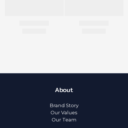
About
Brand Story
Our Values
Our Team