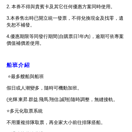
2.
本券不得與貴賓卡及其它任何優惠方案同時使用。
3.
本券售出時已開立統一發票，不得兌換現金及找零，遺
失恕不補發。
(
1
)
4.
優惠期限等同發行期間
自購票日
年內
，逾期可依專案
價值補價差使用。
船班介紹
⭐
最多艘船與船班
假日或人潮變多，隨時可機動加班。
.
.
.
.
.
)
(
光輝
東昇
群益
飛馬
翔信
誠翔
隨時調整，無縫接軌。
⭐
多元化取票系統
不用重複排隊取票，再全家大小前往排隊搭船。