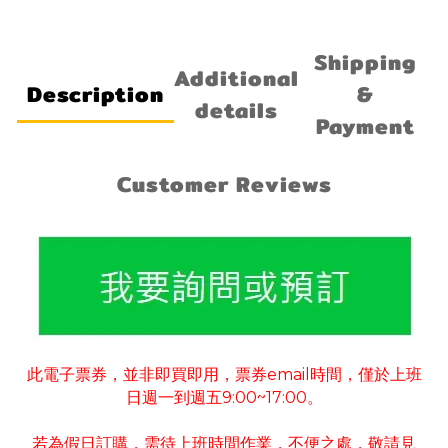
Shipping
Additional
Description
&
details
Payment
Customer Reviews
此電子票券
並非即買即用
票券
email
時間
僅於上班
，
，
，
日週一到週五
9:00~17:00
。
若為假日訂購
需待上班時間作業
不便之處
敬請見
，
，
，