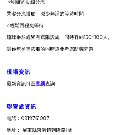
⭐
明確的動線分流
乘客分流搭船，減少無謂的等待時間
⭐
輕鬆回程免等待
150~180
琉球乘船處皆有遮陽設施，同時容納
人。
讓你無須等搭船的同時還要考慮防曬問題。
現場資訊
最新資訊可至
官網
查詢
聯營處資訊
0919761087
電話：
1
地址： 屏東縣東港鎮朝隆路
號