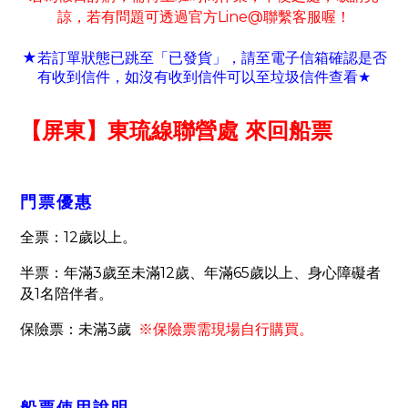
諒
若有
問題可
透過官方
Line@
聯繫客服喔！
，
★若訂單狀態已跳至「已發貨」
請至電子信箱確認是否
，
有收到信件
如沒有收到信件可以至垃圾信件查看
，
★
【屏東】東琉線聯營處 來回船票
門票優惠
12
全票：
歲以上。
3
12
65
半票：年滿
歲至未滿
歲、年滿
歲以上、身心障礙者
1
及
名陪伴者。
3
保險票：未滿
歲
※保險票需現場自行購買。