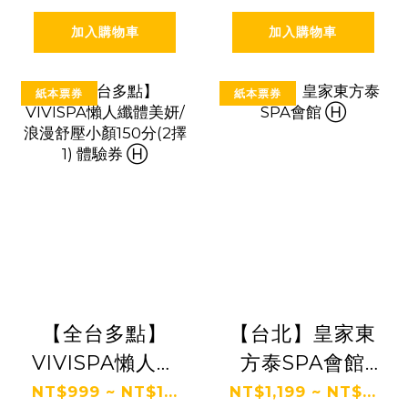
加入購物車
加入購物車
紙本票券
紙本票券
【全台多點】
【台北】皇家東
VIVISPA懶人纖
方泰SPA會館
體美妍/浪漫舒
Ⓗ
NT$999 ~ NT$1...
NT$1,199 ~ NT$...