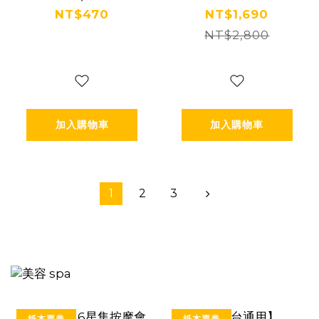
燈體驗(單色)＋
自駕台灣玩透透
NT$470
NT$1,690
電動車租賃(一
(送450元安心免
NT$2,800
小時) Ⓕ
責) Ⓕ
加入購物車
加入購物車
1
2
3
紙本票券
紙本票券