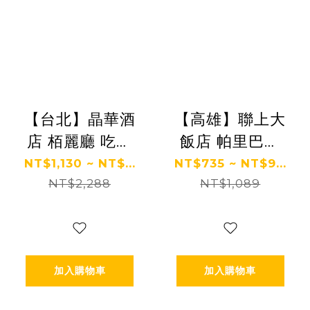
【台北】晶華酒
【高雄】聯上大
店 栢麗廳 吃到
飯店 帕里巴黎
飽餐券
吃到飽餐券 Ⓣ
NT$1,130 ~ NT$...
NT$735 ~ NT$9...
NT$2,288
NT$1,089
加入購物車
加入購物車