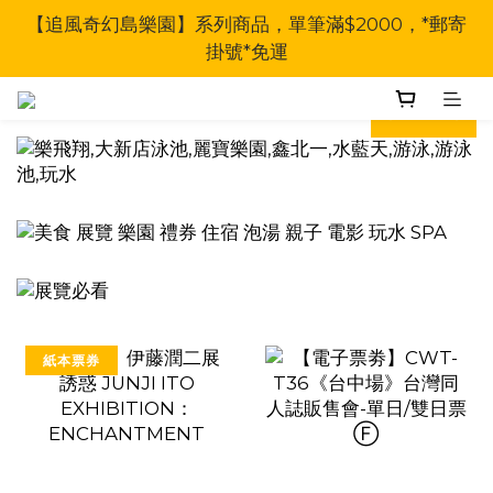
【追風奇幻島樂園】系列商品，單筆滿$2000，*郵寄
掛號*免運
prev
next
紙本票券