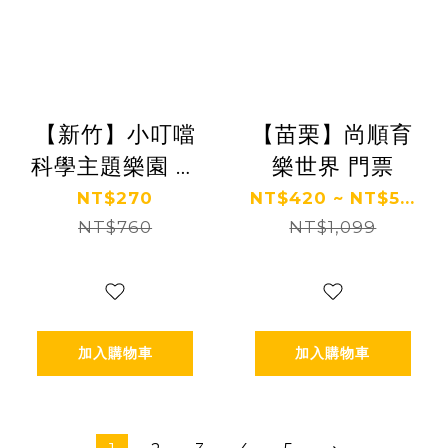
【新竹】小叮噹
【苗栗】尚順育
科學主題樂園 暑
樂世界 門票
假票
NT$270
NT$420 ~ NT$5...
NT$760
NT$1,099
加入購物車
加入購物車