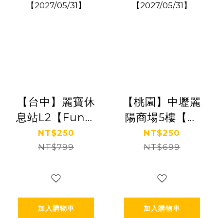
【台中】麗寶休
【桃園】中壢麗
息站L2【Fun樂
陽商場5樓【朵
星球】(追風奇
朵花園】(追風
NT$250
NT$250
幻島集團)
NT$799
奇幻島集團)
NT$699
【2027/05/31】
【2027/05/31】
加入購物車
加入購物車