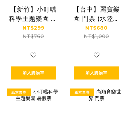
【新竹】小叮噹
【台中】麗寶樂
科學主題樂園 門
園 門票 (水陸二
票
擇一)
NT$299
NT$680
NT$760
NT$1,000
加入購物車
加入購物車
紙本票券
紙本票券