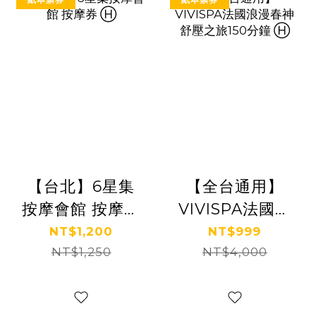
【台北】6星集
【全台通用】
按摩會館 按摩券
VIVISPA法國浪
Ⓗ
漫春神舒壓之旅
NT$1,200
NT$999
NT$1,250
150分鐘 Ⓗ
NT$4,000