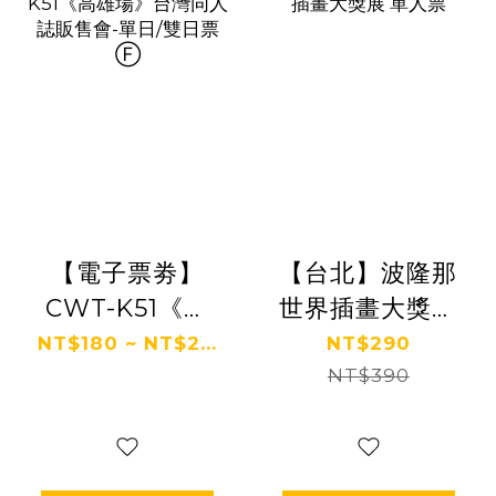
【電子票劵】
【台北】波隆那
CWT-K51《高
世界插畫大獎展
雄場》台灣同人
單人票
NT$180 ~ NT$2...
NT$290
誌販售會-單日/
NT$390
雙日票 Ⓕ