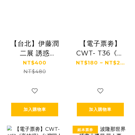
【台北】伊藤潤
【電子票劵】
二展 誘惑
CWT- T36《台
JUNJI ITO
中場》台灣同人
NT$400
NT$180 ~ NT$2...
EXHIBITION：
NT$480
誌販售會-單日/
ENCHANTMENT
雙日票 Ⓕ
加入購物車
加入購物車
紙本票券