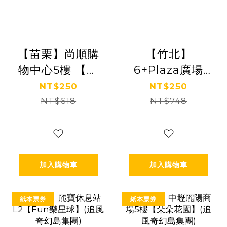
【苗栗】尚順購
【竹北】
物中心5樓 【齒
6+Plaza廣場
輪城市】(追風
3F【叢林歷險
NT$250
NT$250
奇幻島集團)
NT$618
記】(追風奇幻
NT$748
【2027/09/30】
島集團)
【2029/03/31】
加入購物車
加入購物車
紙本票券
紙本票券