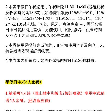
2.本券平假日午餐適用，午餐時段11:30~14:00 (最後點餐
及收客時間為13:30)，如遇特殊節慶(115/5/9~5/10、115/
8/7~8/9、115/12/24~12/27、115/12/31、116/1/1、116/
2/4~2/10) 或包場、喜宴、尾牙、春酒專案時，需配合當
日推出餐點補足差價，方能使用。(僅供參考，供餐時間
及不適用之日期以店內現場公告為準)
3.本券使用需提前完成預約，並告知使用本券及內容，未
持券者需依現場訂價收費。
4.本券限內用餐飲，如需外帶需酌收NT$120包材費。
平假日中式4人套餐T
1.單張可4人於《瓏山林中和飯店2樓紅餐廳》享用中式精
選4人套餐。(已含服務費)