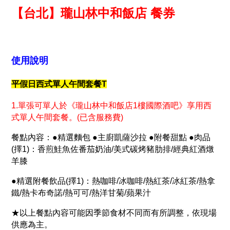
【台北】瓏山林中和飯店 餐券
使用說明
平假日西式單人午間套餐T
1.單張可單人於《瓏山林中和飯店1樓國際酒吧》享用西
式單人午間套餐。(已含服務費)
餐點內容：●精選麵包 ●主廚凱薩沙拉 ●附餐甜點 ●肉品
(擇1)：香煎鮭魚佐番茄奶油/美式碳烤豬肋排/經典紅酒燉
羊膝
●精選附餐飲品(擇1)：熱咖啡/冰咖啡/熱紅茶/冰紅茶/熱拿
鐵/熱卡布奇諾/熱可可/熱洋甘菊/蘋果汁
★以上餐點內容可能因季節食材不同而有所調整，依現場
供應為主。