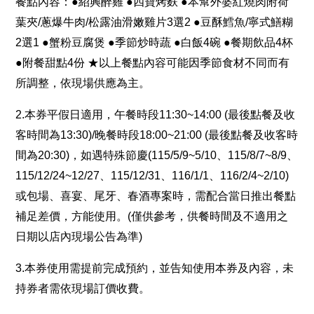
餐點內容：●紹興醉雞 ●四寶烤麩 ●本幫外婆紅燒肉附荷
葉夾/蔥爆牛肉/松露油滑嫩雞片3選2 ●豆酥鱈魚/寧式鱔糊
2選1 ●蟹粉豆腐煲 ●季節炒時蔬 ●白飯4碗 ●餐期飲品4杯
●附餐甜點4份 ★以上餐點內容可能因季節食材不同而有
所調整，依現場供應為主。
2.本券平假日適用，午餐時段11:30~14:00 (最後點餐及收
客時間為13:30)/晚餐時段18:00~21:00 (最後點餐及收客時
間為20:30)，如遇特殊節慶(115/5/9~5/10、115/8/7~8/9、
115/12/24~12/27、115/12/31、116/1/1、116/2/4~2/10)
或包場、喜宴、尾牙、春酒專案時，需配合當日推出餐點
補足差價，方能使用。(僅供參考，供餐時間及不適用之
日期以店內現場公告為準)
3.本券使用需提前完成預約，並告知使用本券及內容，未
持券者需依現場訂價收費。