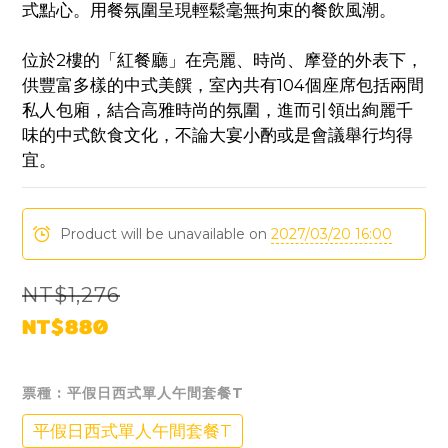
式點心。用餐氛圍呈現輕鬆毫無拘束的餐飲風潮。
位於2樓的「紅餐廳」在亮麗、時尚、摩登的外表下，
供豐富多樣的中式美饌，室內共有104個座席包括兩間
私人包廂，結合高雅時尚的氛圍，進而引領出絢麗千
味的中式飲食文化，不論大宴小酌或是會議舉行均得
宜。
Product will be unavailable on
2027/03/20 16:00
NT$1,276
NT$880
票種
: 平假日西式單人午間套餐T
平假日西式單人午間套餐T