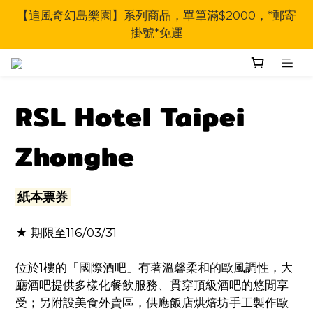
【追風奇幻島樂園】系列商品，單筆滿$2000，*郵寄
掛號*免運
RSL Hotel Taipei
Zhonghe
紙本票券
★ 期限至116/03/31
位於1樓的「國際酒吧」有著溫馨柔和的歐風調性，大
廳酒吧提供多樣化餐飲服務、貫穿頂級酒吧的悠閒享
受；另附設美食外賣區，供應飯店烘焙坊手工製作歐