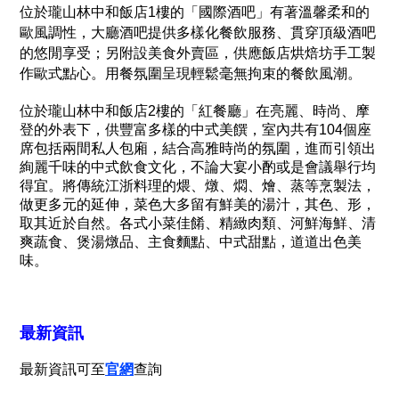
位於瓏山林中和飯店1樓的「國際酒吧」有著溫馨柔和的
歐風調性，大廳酒吧提供多樣化餐飲服務、貫穿頂級酒吧
的悠閒享受；另附設美食外賣區，供應飯店烘焙坊手工製
作歐式點心。用餐氛圍呈現輕鬆毫無拘束的餐飲風潮。
位於瓏山林中和飯店2樓的「紅餐廳」在亮麗、時尚、摩
登的外表下，供豐富多樣的中式美饌，室內共有104個座
席包括兩間私人包廂，結合高雅時尚的氛圍，進而引領出
絢麗千味的中式飲食文化，不論大宴小酌或是會議舉行均
得宜。將傳統江浙料理的煨、燉、燜、燴、蒸等烹製法，
做更多元的延伸，菜色大多留有鮮美的湯汁，其色、形，
取其近於自然。各式小菜佳餚、精緻肉類、河鮮海鮮、清
爽蔬食、煲湯燉品、主食麵點、中式甜點，道道出色美
味。
最新資訊
最新資訊可至
官網
查詢