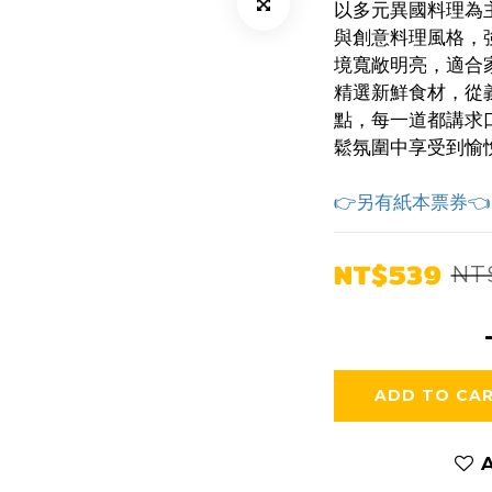
以多元異國料理為
與創意料理風格，
境寬敞明亮，適合
精選新鮮食材，從
點，每一道都講求
鬆氛圍中享受到愉
👉另有紙本票券👈
NT$539
NT
ADD TO CA
A