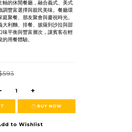
主軸的休閒餐廳，融合義式、美式
強調豐富選擇與親民美味。餐廳環
家庭聚餐、朋友聚會與慶祝時光。
義大利麵、排餐、披薩到沙拉與甜
口味平衡與豐富層次，讓賓客在輕
悅的用餐體驗。
$593
RT
BUY NOW
dd to Wishlist