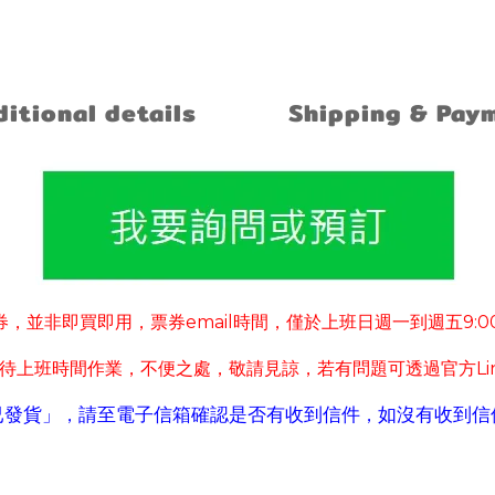
itional details
Shipping & Pay
券
並非即買即用
票券
email
時間
僅於上班日週一到週五
9:0
，
，
，
待上班時間作業
不便之處
敬請見諒
若有
問題可
透過官方
L
，
，
，
已發貨」
請至電子信箱確認是否有收到信件
如沒有收到信
，
，