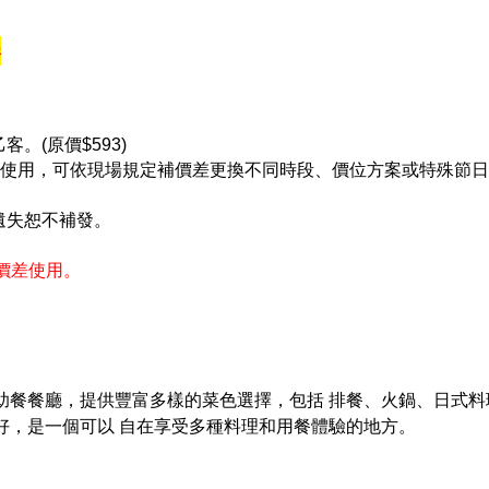
券
。(原價$593)
00-22:00使用，可依現場規定補價差更換不同時段、價位方案或特殊節
。
遺失恕不補發。
補價差使用。
自助餐餐廳，提供豐富多樣的菜色選擇，包括 排餐、火鍋、日式料理
好，是一個可以 自在享受多種料理和用餐體驗的地方。