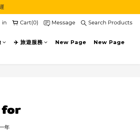
運
 in
Cart(0)
Message
Search Products
驗
✈️ 旅遊服務
New Page
New Page
BUY NOW
 for
一年