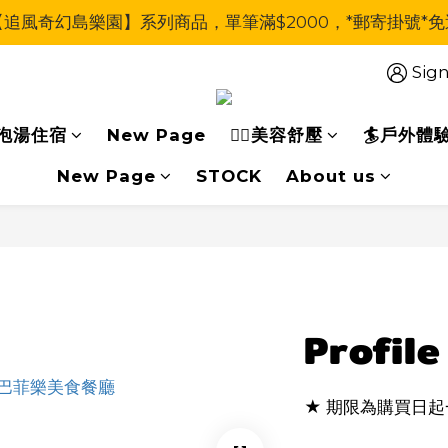
【追風奇幻島樂園】系列商品，單筆滿$2000，*郵寄掛號*免
Sign
泡湯住宿
New Page
🧖‍♀美容舒壓
🏄戶外體
New Page
STOCK
About us
Profile
★ 期限為購買日起