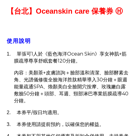
【台北】
Oceanskin care
保養券
Ⓗ
使用說明
1
Ocean Skin
+
1.
單張可
人於《藍色海洋
》享女神肌
筋
120
膜疏導尊享舒眠套餐
分鐘。
+
內容：美顏茶
皮膚諮詢＋臉部溫和清潔、臉部酵素去
30
角、光譜儀修復全臉海洋胜肽精華導入
分鐘＋眼週
SPA
能量疏通
、煥顏美白全臉開穴按摩、玫瑰嫩白露
50
40
敷臉
分鐘＋頭部、耳週、頸部淋巴專業筋膜疏導
分鐘。
/
2.
本券平
假日均適用。
3.
本券使用請提前預約，以確保您的權益。