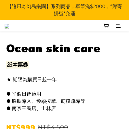
【追風奇幻島樂園】系列商品，單筆滿$2000，*郵寄
掛號*免運
Ocean skin care
紙本票券
★ 期限為購買日起一年
● 平假日皆適用
● 胜肽導入、煥顏按摩、筋膜疏導等
● 南京三民店、士林店
NT$999
NT$4,500