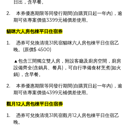
日出，含早餐。
(
)
2.
本券優惠期限等同發行期間
自購買日起一年內
，逾
3399
期可依專案價值
元補價差使用。
貓咪六人房包棟平日住宿券
31
1.
憑券可兌換清境
民宿貓咪六人房包棟平日住宿乙
(
$ 4500)
晚。
原價
▲包含三間獨立雙人房，附設客廳及廚房空間，廚房
(
)
(
設備齊全
含鍋具、餐具
，可自行準備食材烹煮
如火
)
鍋
，含早餐。
(
)
2.
本券優惠期限等同發行期間
自購買日起一年內
，逾
4399
期可依專案價值
元補價差使用。
12
觀月
人房包棟平日住宿券
31
12
1.
憑券可兌換清境
民宿觀月
人房包棟平日住宿乙
晚。