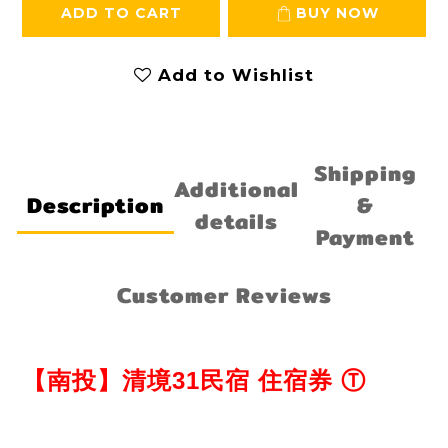
ADD TO CART
BUY NOW
Add to Wishlist
Shipping
Additional
Description
&
details
Payment
Customer Reviews
【南投】清境
31
民宿
住宿券
Ⓣ