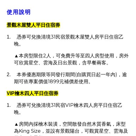
使用說明
景觀木屋雙人平日住宿券
31
1.
憑券可兌換清境
民宿景觀木屋雙人房平日住宿乙
晚。
2
▲本房型限住
人，可免費升等至四人房型使用，房外
可欣賞星空、雲海及日出景觀，含早餐兩客。
(
)
2.
本券優惠期限等同發行期間
自購買日起一年內
，逾
1899
期可依專案價值
元補價差使用。
VIP
檜木四人平日住宿券
31
VIP
1.
憑券可兌換清境
民宿
檜木四人房平日住宿乙
晚。
▲房間內採檜木裝潢，空間散發自然木質香氣，床型
King Size
為
，並設有景觀陽台，可觀賞星空、雲海及