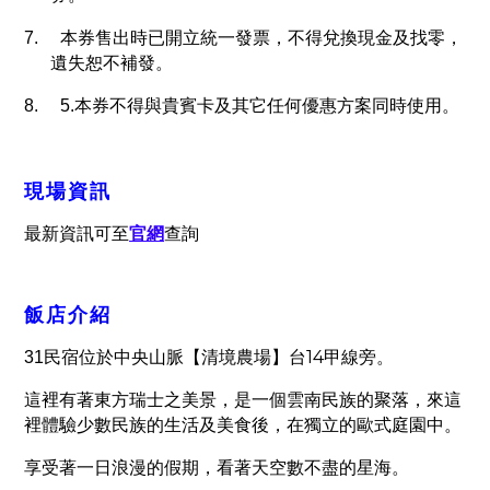
7.
本券售出時已開立統一發票，不得兌換現金及找零，
遺失恕不補發。
8.
5.
本券不得與貴賓卡及其它任何優惠方案同時使用。
現場資訊
最新資訊可至
官網
查詢
飯店介紹
14
31
民宿位於中央山脈【清境農場】台
甲線旁。
這裡有著東方瑞士之美景，是一個雲南民族的聚落，來這
裡體驗少數民族的生活及美食後，在獨立的歐式庭園中。
享受著一日浪漫的假期，看著天空數不盡的星海。