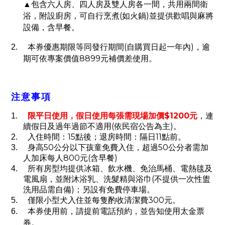
▲包含六人房、四人房及雙人房各一間，共用兩間衛
(
)
浴，附設廚房，可自行烹煮
如火鍋
並提供歡唱與麻將
設備，含早餐。
(
)
2.
本券優惠期限等同發行期間
自購買日起一年內
，逾
8899
期可依專案價值
元補價差使用。
注意事項
$1200
1.
限平日使用，假日使用每張需現場加價
元
，連
(
)
續假日及過年過節不適用
依民宿公告為主
。
15
11
2.
入住時間：
點後；退房時間：隔日
點前。
50
50
3.
身高
公分以下孩童免費入住，超過
公分者需加
800
(
)
人加床每人
元
含早餐
4.
所有房型均提供冰箱、飲水機、免治馬桶、電熱毯及
(
電風扇，並附沐浴乳、洗髮精與浴巾
不提供一次性盥
)
洗用品需自備
；另設有免費停車場。
300
5.
僅限小型犬入住並每隻酌收清潔費
元。
6.
本券使用前，請提前電話預約，並告知使用太金票
券。