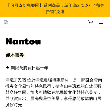
【追風奇幻島樂園】系列商品，單筆滿$2000，*郵寄
掛號*免運
Nantou
紙本票券
★ 期限為購買日起一年
清境31民宿 位於清境農場博望新村，是一間融合雲南
擺夷文化風情的特色民宿，擁有山林環繞的自然景觀
與寧靜氛圍。旅客可體驗在地民族文化與特色美食，
並欣賞日出、雲海與星空美景，享受悠閒放鬆的山居
度假時光。