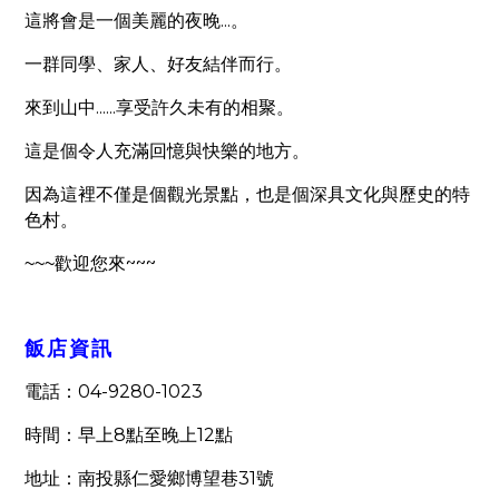
...
這將會是一個美麗的夜晚
。
一群同學、家人、好友結伴而行。
......
來到山中
享受許久未有的相聚。
這是個令人充滿回憶與快樂的地方。
因為這裡不僅是個觀光景點，也是個深具文化與歷史的特
色村。
~~~
~~~
歡迎您來
飯店資訊
04-9280-1023
電話：
8
12
時間：早上
點至晚上
點
31
地址：南投縣仁愛鄉博望巷
號