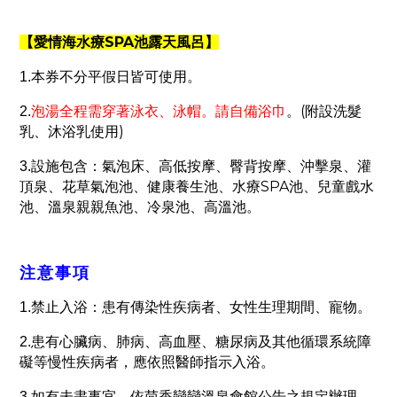
SPA
【愛情海水療
池露天風呂】
1.
本券不分平假日皆可使用。
(
2.
泡湯全程需穿著泳衣、泳帽。請自備浴巾
。
附設洗髮
)
乳、沐浴乳使用
3.
設施包含：氣泡床、高低按摩、臀背按摩、沖擊泉、灌
SPA
頂泉、花草氣泡池、健康養生池、水療
池、兒童戲水
池、溫泉親親魚池、冷泉池、高溫池。
注意事項
1.
禁止入浴：患有傳染性疾病者、女性生理期間、寵物。
2.
患有心臟病、肺病、高血壓、糖尿病及其他循環系統障
礙等慢性疾病者，應依照醫師指示入浴。
3.
如有未盡事宜，依茴香戀戀溫泉會館公告之規定辦理。