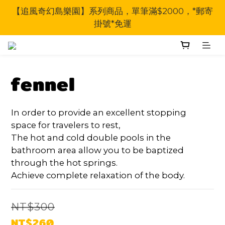
【追風奇幻島樂園】系列商品，單筆滿$2000，*郵寄
掛號*免運
fennel
In order to provide an excellent stopping 
space for travelers to rest,
The hot and cold double pools in the 
bathroom area allow you to be baptized 
through the hot springs.
Achieve complete relaxation of the body.
NT$300
NT$260