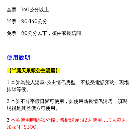
140
全票
公分以上
90-140
半票
公分
90
免票
公分以下，須由家長陪同
使用說明
【半露天景觀公主湯屋】
-
1.
本券為雙人湯屋
公主情侶房型，不接受電話預約，現場
排隊等候。
2.
本券不分平假日皆可使用，如使用酋長情侶湯房，須現
場補足其差價方可使用。
45
2
3.
本券使用時間
分鐘，每間湯屋限
人使用，加人每人
NT$300
加收
。