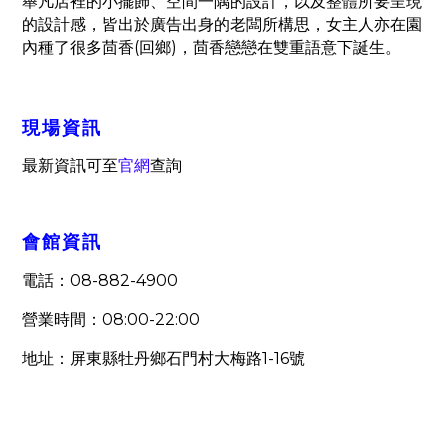
舉凡店裡的小擺飾、空間一隅的設計，以及整體所要呈現
的設計感，皆出於廣告出身的老闆所構思，女主人亦在園
(
)
內種了很多茴香
回鄉
，茴香戀戀在雙重語意下誕生。
現場資訊
最新資訊可至
官網
查詢
會館資訊
08-882-4900
電話：
08:00-22:00
營業時間：
1-16
地址：屏東縣牡丹鄉石門村大梅路
號