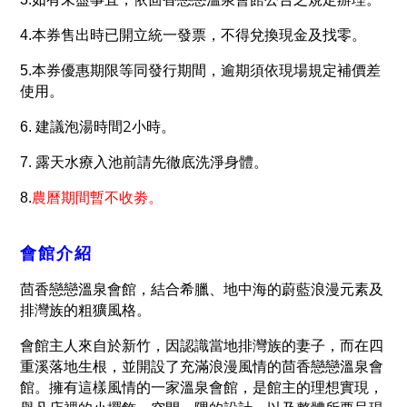
4.
本券售出時已開立統一發票，不得兌換現金及找零。
5.
本券優惠期限等同發行期間，逾期須依現場規定補價差
使用。
2
6.
建議泡湯時間
小時。
7.
露天水療入池前請先徹底洗淨身體。
8.
農曆期間暫不收劵。
會館介紹
茴香戀戀溫泉會館，結合希臘、地中海的蔚藍浪漫元素及
排灣族的粗獷風格。
會館主人來自於新竹，因認識當地排灣族的妻子，而在四
重溪落地生根，並開設了充滿浪漫風情的茴香戀戀溫泉會
館。擁有這樣風情的一家溫泉會館，是館主的理想實現，