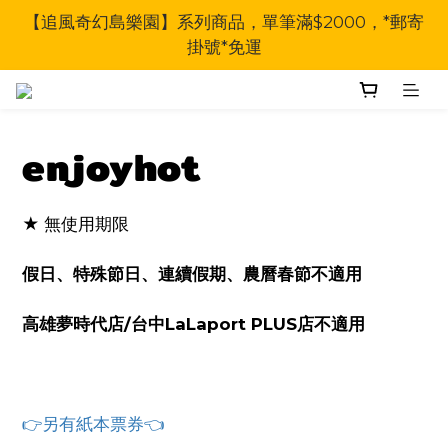
【追風奇幻島樂園】系列商品，單筆滿$2000，*郵寄
掛號*免運
enjoyhot
★ 無使用期限
假日、特殊節日、連續假期、農曆春節不適用
高雄夢時代店/台中LaLaport PLUS店不適用
👉另有紙本票券👈