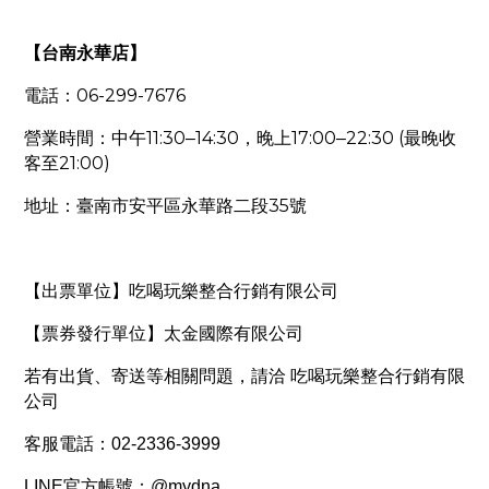
【台南永華店】
06-299-7676
電話：
11:30
14:30
17:00
22:30 (
營業時間：中午
–
，晚上
–
最晚收
21:00)
客至
35
地址：臺南市安平區永華路二段
號
【出票單位】吃喝玩樂整合行銷有限公司
【票券發行單位】太金國際有限公司
若有出貨、寄送等相關問題，請洽 吃喝玩樂整合行銷有限
公司
客服電話：02-2336-3999
LINE官方帳號：@mydna