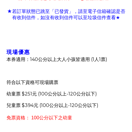
★若訂單狀態已跳至「已發貨」
請至電子信箱確認是否
，
有收到信件
如沒有收到信件可以至垃圾信件查看
，
★
現場優惠
140
(1
1
)
本券適用：
公分以上大人小孩皆適用
人
票
符合以下資格可現場購票
$251
(100
-120
)
幼童票
元
公分以上
公分以下
$394
(100
-120
)
兒童票
元
公分以上
公分以下
免票資格：
100
公分以下之幼童