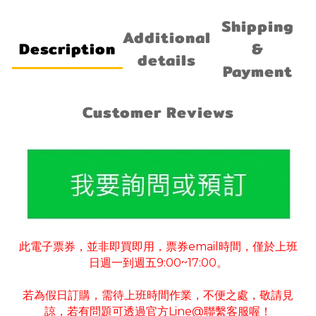
Shipping
Additional
Description
&
details
Payment
Customer Reviews
此電子票券
並非即買即用
票券
email
時間
僅於上班
，
，
，
日週一到週五
9:00~17:00
。
若為假日訂購
需待上班時間作業
不便之處
敬請見
，
，
，
諒
若有
問題可
透過官方
Line@
聯繫客服喔！
，