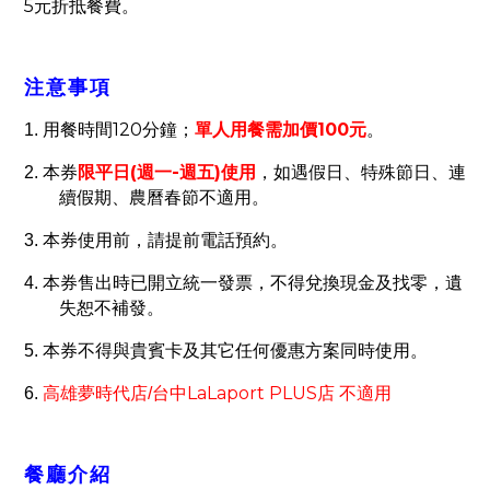
5
元折抵餐費。
注意事項
120
100
1.
用餐時間
分鐘；
單人用餐需加價
元
。
(
-
)
2.
本券
限平日
週一
週五
使用
，如遇假日、特殊節日、連
續假期、農曆春節不適用。
3.
本券使用前，請提前電話預約。
4.
本券售出時已開立統一發票，不得兌換現金及找零，遺
失恕不補發。
5.
本券不得與貴賓卡及其它任何優惠方案同時使用。
高雄夢時代店
台中LaLaport PLUS
店
6.
/
不適用
餐廳介紹