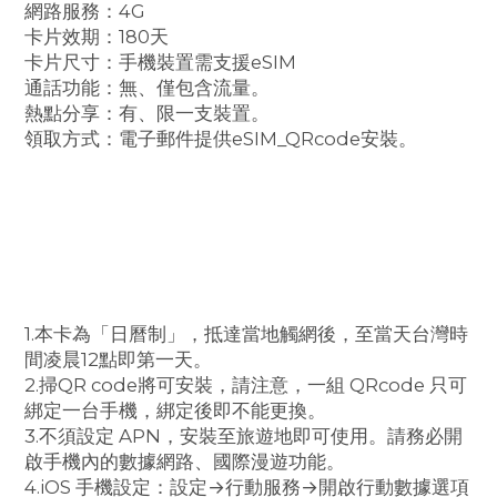
網路服務：4G
卡片效期：180天
卡片尺寸：手機裝置需支援eSIM
通話功能：無、僅包含流量。
熱點分享：有、限一支裝置。
領取方式：電子郵件提供eSIM_QRcode安裝。
1.本卡為「日曆制」，抵達當地觸網後，至當天台灣時
間凌晨12點即第一天。
2.掃QR code將可安裝，請注意，一組 QRcode 只可
綁定一台手機，綁定後即不能更換。
3.不須設定 APN，安裝至旅遊地即可使用。請務必開
啟手機內的數據網路、國際漫遊功能。
4.iOS 手機設定：設定→行動服務→開啟行動數據選項