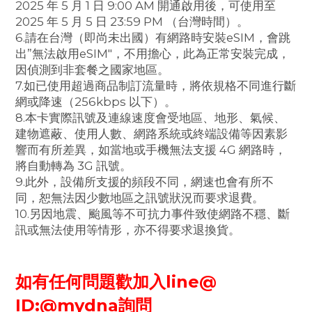
2025 年 5 月 1 日 9:00 AM 開通啟用後，可使用至
2025 年 5 月 5 日 23:59 PM （台灣時間）。
6.請在台灣（即尚未出國）有網路時安裝eSIM，會跳
出”無法啟用eSIM"，不用擔心，此為正常安裝完成，
因偵測到非套餐之國家地區。
7.如已使用超過商品制訂流量時，將依規格不同進行斷
網或降速（256kbps 以下）。
8.本卡實際訊號及連線速度會受地區、地形、氣候、
建物遮蔽、使用人數、網路系統或終端設備等因素影
響而有所差異，如當地或手機無法支援 4G 網路時，
將自動轉為 3G 訊號。
9.此外，設備所支援的頻段不同，網速也會有所不
同，恕無法因少數地區之訊號狀況而要求退費。
10.另因地震、颱風等不可抗力事件致使網路不穩、斷
訊或無法使用等情形，亦不得要求退換貨。
如有任何問題歡加入line@
ID:@mydna
詢問