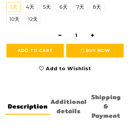
3天
4天
5天
6天
7天
8天
10天
12天
ADD TO CART
BUY NOW
Add to Wishlist
Shipping
Additional
Description
&
details
Payment