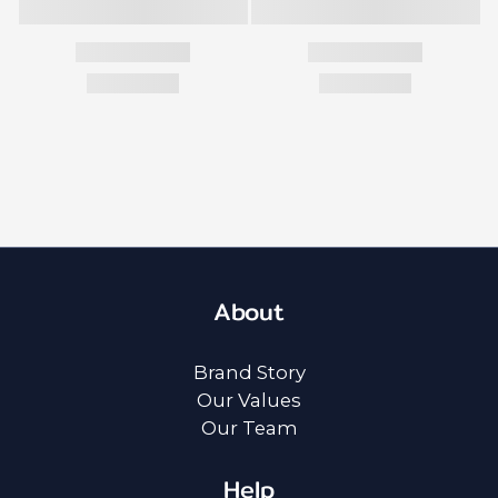
About
Brand Story
Our Values
Our Team
Help