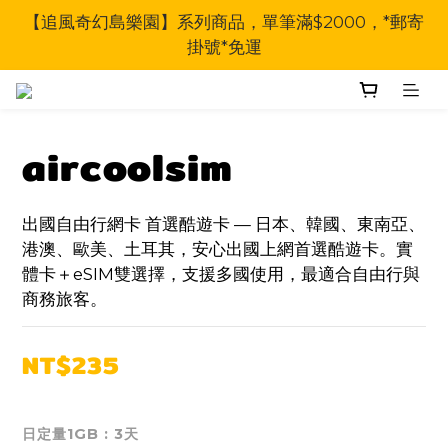
【追風奇幻島樂園】系列商品，單筆滿$2000，*郵寄
掛號*免運
aircoolsim
出國自由行網卡 首選酷遊卡 — 日本、韓國、東南亞、
港澳、歐美、土耳其，安心出國上網首選酷遊卡。實
體卡＋eSIM雙選擇，支援多國使用，最適合自由行與
商務旅客。
NT$235
日定量1GB
: 3天