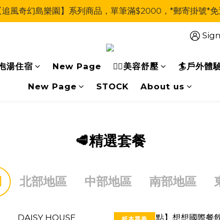
【追風奇幻島樂園】系列商品，單筆滿$2000，*郵寄掛號*免
Sign
泡湯住宿
New Page
🧖‍♀美容舒壓
🏄戶外體
New Page
STOCK
About us
🥩精選套餐
用
北部地區
中部地區
南部地區
紙本票券