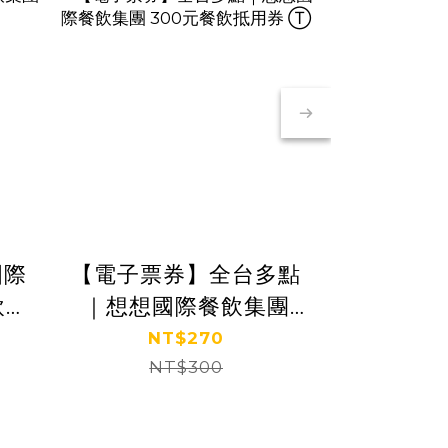
國際
【電子票券】全台多點
【全台多
Cou
飲抵
｜想想國際餐飲集團
牛排 
Marr
300元餐飲抵用券 Ⓣ
NT$270
NT
NT$65
NT$300
NT
N