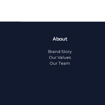
About
Brand Story
Our Values
Our Team