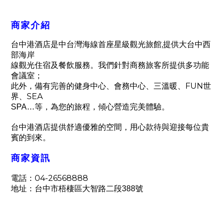
商家介紹
,
台中港酒店是中台灣海線首座星級觀光旅館
提供大台中西
部海岸
線觀光住宿及餐飲服務。我們針對商務旅客所提供多功能
會議室；
，
FUN
此外
備有完善的健身中心、會務中心、三溫暖、
世
SEA
界、
，
，
SPA
…等
為您的旅程
傾心營造完美體驗。
台中港酒店提供舒適優雅的空間
，
用心款待與迎接每位貴
賓的到來。
商家資訊
電話：
04-26568888
地址：台中市梧棲區大智路二段
388
號