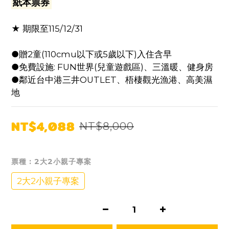
紙本票券
★ 期限至115/12/31
●贈2童(110cmu以下或5歲以下)入住含早 
●免費設施: FUN世界(兒童遊戲區)、三溫暖、健身房
●鄰近台中港三井OUTLET、梧棲觀光漁港、高美濕
地
NT$4,088
NT$8,000
票種
: 2大2小親子專案
2大2小親子專案