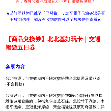
諒
若有
問題可
透過官方
Line@
聯繫客服喔！
，
★若訂單狀態已跳至「已發貨」
請至電子信箱確認是否
，
有收到信件
如沒有收到信件可以至垃圾信件查看
，
★
【商品兌換券】北北基好玩卡｜交通
暢遊五日券
套票內容
台北捷運：可在效期內不限次數搭乘台北捷運及環狀線
(不含輕軌)
台灣好行：可在效期內不限次數搭乘6條台灣好行景點接
駁旅遊服務路線，包括九份金瓜石線、北投竹子湖線、木
柵平溪線、皇冠北海岸線、黃金福隆線及濱海奇基線，詳