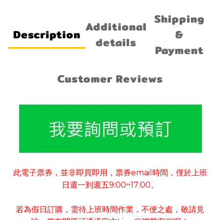
Shipping
Additional
Description
&
details
Payment
Customer Reviews
此電子票券
並非即買即用
票券
email
時間
僅於上班
，
，
，
日週一到週五
9:00~17:00
。
若為假日訂購
需待上班時間作業
不便之處
敬請見
，
，
，