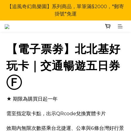
【追風奇幻島樂園】系列商品，單筆滿$2000，*郵寄
掛號*免運
【電子票劵】北北基好
玩卡｜交通暢遊五日券
Ⓕ
★ 期限為購買日起一年
需至指定取卡點，出示QRcode兌換實體卡片
效期內無限次數搭乘台北捷運、公車與6條台灣好行景