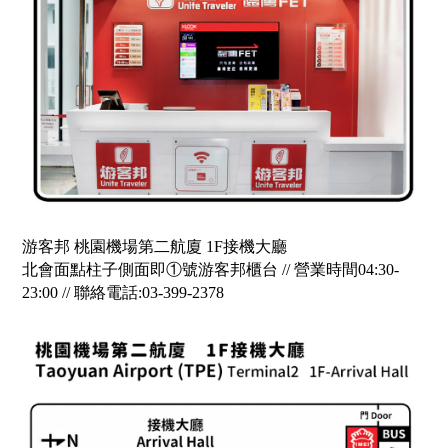
游客邦 桃園機場第二航廈 1F接機大廳
北會面點柱子側面即①號游客邦櫃台 // 營業時間04:30-
23:00 // 聯絡電話:03-399-2378