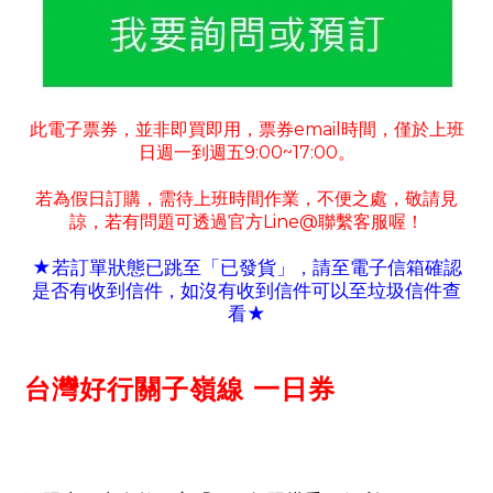
此電子票券
並非即買即用
票券
email
時間
僅於上班
，
，
，
日週一到週五
9:00~17:00
。
若為假日訂購
需待上班時間作業
不便之處
敬請見
，
，
，
諒
若有
問題可
透過官方
Line@
聯繫客服喔！
，
★若訂單狀態已跳至「已發貨」
請至電子信箱確認
，
是否有收到信件
如沒有收到信件可以至垃圾信件查
，
看
★
台灣好行關子嶺線 一日券