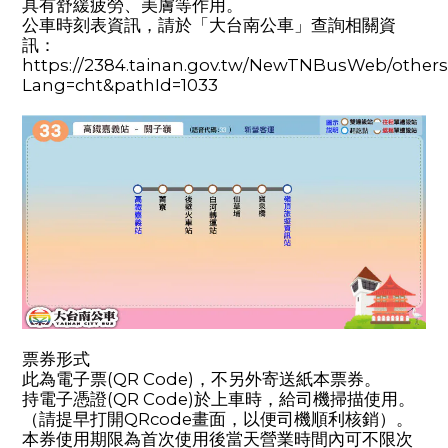
具有舒緩疲勞、美膚等作用。
公車時刻表資訊，請於「大台南公車」查詢相關資
訊：
https://2384.tainan.gov.tw/NewTNBusWeb/others
Lang=cht&pathId=1033
票券形式
此為電子票(QR Code)，不另外寄送紙本票券。
持電子憑證(QR Code)於上車時，給司機掃描使用。
（請提早打開QRcode畫面，以便司機順利核銷）。
本券使用期限為首次使用後當天營業時間內可不限次