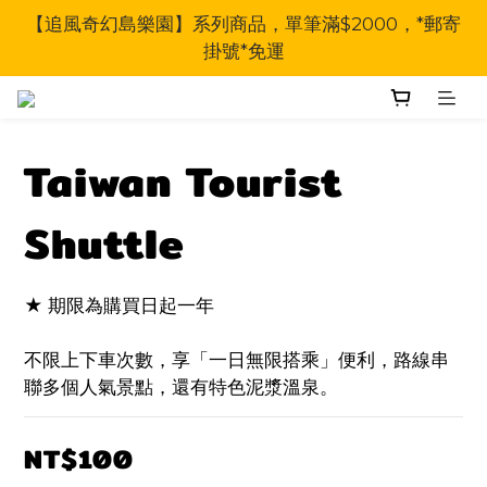
【追風奇幻島樂園】系列商品，單筆滿$2000，*郵寄
掛號*免運
Taiwan Tourist
Shuttle
★ 期限為購買日起一年
不限上下車次數，享「一日無限搭乘」便利，路線串
聯多個人氣景點，還有特色泥漿溫泉。
NT$100