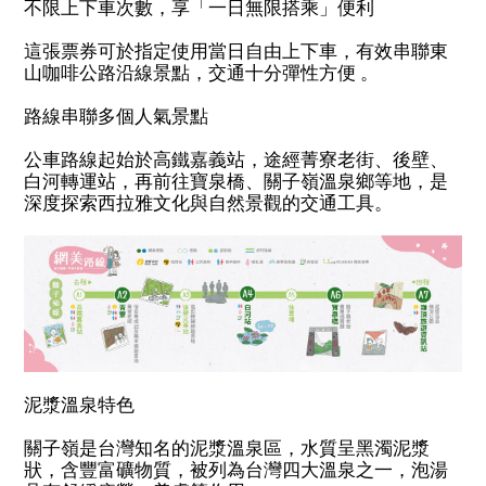
不限上下車次數，享「一日無限搭乘」便利
這張票券可於指定使用當日自由上下車，有效串聯東
山咖啡公路沿線景點，
交通十分彈性方便 。
路線串聯多個人氣景點
公車路線起始於高鐵嘉義站，途經菁寮老街、後壁、
白河轉運站，再前往寶泉橋、關子嶺溫泉鄉等地，是
深度探索西拉雅文化與自然景觀的交通工具。
泥漿溫泉特色
關子嶺是台灣知名的泥漿溫泉區，水質呈黑濁泥漿
狀，含豐富礦物質，被列為台灣四大溫泉之一，泡湯