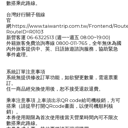
數搭乘此路線。
台灣好行關子嶺線
官
網:https://www.taiwantrip.com.tw/Frontend/Route
RouteID=R0103
新營客運 06-6322513 (週一~週五 08:00~19:00)
外籍旅客免費洽詢專線 0800-011-765，全年無休為國
內外旅客提供中、英、日語旅遊諮詢服務，協助緊急
事件處理。
系統訂單注意事項
系統無提供修改訂單功能，如欲變更數量，需退票重
訂。
任一商品經兌換使用後，恕不接受退款退費。
乘車注意事項 上車須出示QR code給司機核銷，方可
搭乘（請提早打開QRcode畫面，以便司機順利核
銷）。
本券使用期限為首次使用後當天營業時間內可不限次
數搭乘此路線。