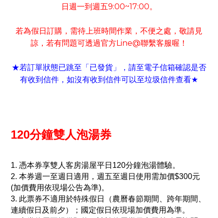
日週一到週五
9:00~17:00
。
若為假日訂購
需待上班時間作業
不便之處
敬請見
，
，
，
諒
若有
問題可
透過官方
Line@
聯繫客服喔！
，
★若訂單狀態已跳至「已發貨」
請至電子信箱確認是否
，
有收到信件
如沒有收到信件可以至垃圾信件查看
，
★
120分鐘雙人泡湯券
1. 憑本券享雙人客房湯屋平日120分鐘泡湯體驗。
2. 本券週一至週日適用，週五至週日使用需加價$300元
(加價費用依現場公告為準)。
3. 此票券不適用於特殊假日（農曆春節期間、跨年期間、
連續假日及前夕）；國定假日依現場加價費用為準。