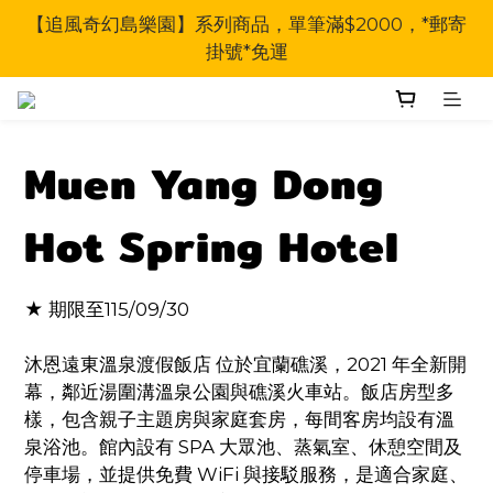
【追風奇幻島樂園】系列商品，單筆滿$2000，*郵寄
掛號*免運
Muen Yang Dong
Hot Spring Hotel
★ 期限至115/09/30
沐恩遠東溫泉渡假飯店 位於宜蘭礁溪，2021 年全新開
幕，鄰近湯圍溝溫泉公園與礁溪火車站。飯店房型多
樣，包含親子主題房與家庭套房，每間客房均設有溫
泉浴池。館內設有 SPA 大眾池、蒸氣室、休憩空間及
停車場，並提供免費 WiFi 與接駁服務，是適合家庭、