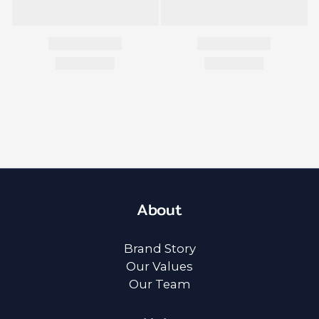
About
Brand Story
Our Values
Our Team