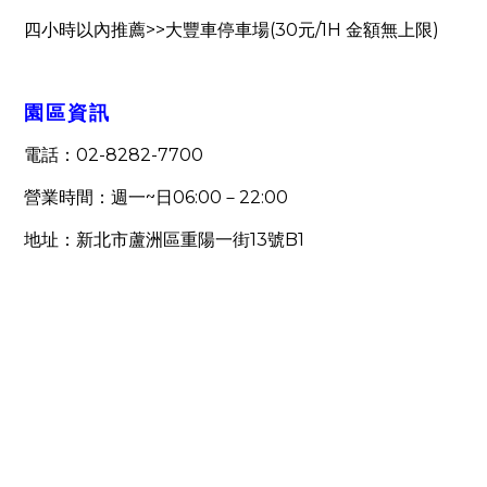
>>
(30
/1H
)
四小時以內推薦
大豐車停車場
元
金額無上限
園區資訊
02-8282-7700
電話：
~
06:00
22:00
營業時間：週一
日
－
13
B1
地址：新北市蘆洲區重陽一街
號