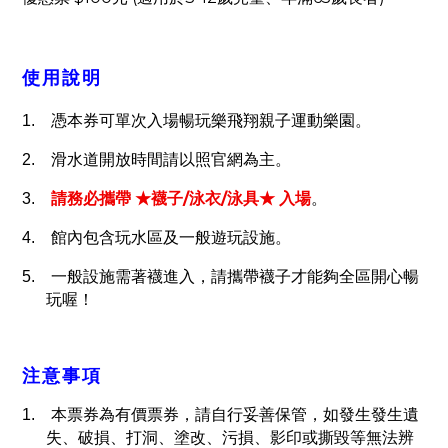
使用說明
1.
憑本券可單次入場暢玩樂飛翔親子運動樂園。
2.
滑水道開放時間請以照官網為主。
/
/
3.
請務必攜帶 ★襪子
泳衣
泳具★ 入場
。
4.
館內包含玩水區及一般遊玩設施。
5.
一般設施需著襪進入，請攜帶襪子才能夠全區開心暢
玩喔！
注意事項
1.
本票券為有價票券，請自行妥善保管，如發生發生遺
失、破損、打洞、塗改、污損、影印或撕毀等無法辨