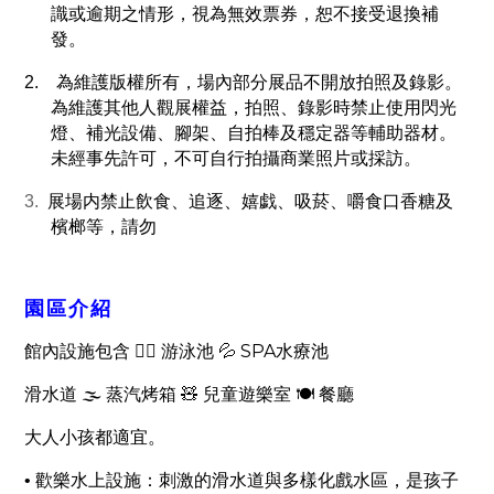
識或逾期之情形，視為無效票券，恕不接受退換補
發。
2.
為維護版權所有，場內部分展品不開放拍照及錄影。
為維護其他人觀展權益，拍照、錄影時禁止使用閃光
燈、補光設備、腳架、自拍棒及穩定器等輔助器材。
未經事先許可，不可自行拍攝商業照片或採訪。
3.
展場内禁止飲食、追逐、嬉戯、吸菸、嚼食口香糖及
檳榔等，請勿
園區介紹
🏊‍♀️
💦 SPA
館內設施包含
游泳池
水療池
🌫
🧸
🍽
滑水道
蒸汽烤箱
兒童遊樂室
餐廳
大人小孩都適宜。
• 歡樂水上設施：刺激的滑水道與多樣化戲水區，是孩子