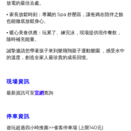
放電的最佳去處。
Spa
• 家長放鬆時刻：專屬的
舒壓區，讓爸媽在陪伴之餘
也能徹底放鬆身心。
• 暖心美食供應：玩累了、練完泳，現場提供現作餐飲，
隨時補充能量。
誠摯邀請您帶著孩子來到樂飛翔親子運動樂園 ，感受水中
的溫度，創造全家人最珍貴的成長回憶。
現場資訊
最新資訊可至
官網
查詢
停車資訊
>>
(
140
)
遊玩超過四小時推薦
雀客停車場
上限
元