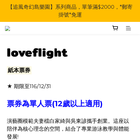
【追風奇幻島樂園】系列商品，單筆滿$2000，*郵寄
掛號*免運
loveflight
紙本票券
★ 期限至116/12/31
票券為單人票(12歲以上適用)
演藝圈模範夫妻檔白家綺與吳東諺攜手創業。這座以
陪伴為核心理念的空間，結合了專業游泳教學與體能
發展!