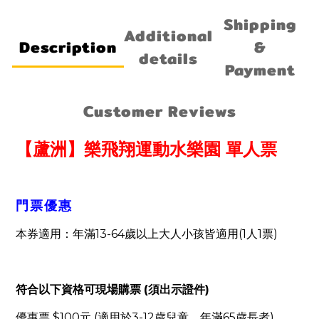
Shipping
Additional
Description
&
details
Payment
Customer Reviews
【蘆洲】樂飛翔運動水樂園 單人票
門票優惠
13-64
(1
1
)
本券適用：年滿
歲以上大人小孩皆適用
人
票
(
)
符合以下資格可現場購票
須出示證件
$100
(
3-12
65
)
優惠票
元
適用於
歲兒童、年滿
歲長者