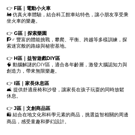
F
👉
區｜電動小火車
🚂
仿真火車體驗，結合科工館車站特色，讓小朋友享受乘
坐火車的樂趣。
G
👉
區｜探索樂園
🧗‍
♂️
豐富的體能挑戰，攀爬、平衡、跨越等多樣訓練，探
索迷宮般的路線與秘密基地。
H
DIY
👉
區｜益智遊戲
區
DIY
🧠
動腦解謎的
區，適合各年齡層，激發大腦認知力與
創造力，帶來無限樂趣。
I
👉
區｜家長休息區
🛋️
提供舒適座椅和沙發，讓家長在孩子玩耍的同時放鬆
休息。
J
👉
區｜文創商品區
結合在地文化和科學元素的商品，挑選益智相關的周邊
🛍️
商品，感受童趣和夢幻設計。