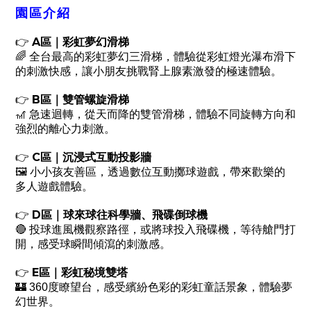
園區介紹
A
👉
區｜彩虹夢幻滑梯
🌈
全台最高的彩虹夢幻三滑梯，體驗從彩虹燈光瀑布滑下
的刺激快感，讓小朋友挑戰腎上腺素激發的極速體驗。
B
👉
區｜雙管螺旋滑梯
🎢
急速迴轉，從天而降的雙管滑梯，體驗不同旋轉方向和
強烈的離心力刺激。
C
👉
區｜沉浸式互動投影牆
🖼️
小小孩友善區，透過數位互動擲球遊戲，帶來歡樂的
多人遊戲體驗。
D
👉
區｜球來球往科學牆、飛碟倒球機
🔴
投球進風機觀察路徑，或將球投入飛碟機，等待艙門打
開，感受球瞬間傾瀉的刺激感。
E
👉
區｜彩虹秘境雙塔
🏰
360
度瞭望台，感受繽紛色彩的彩虹童話景象，體驗夢
幻世界。