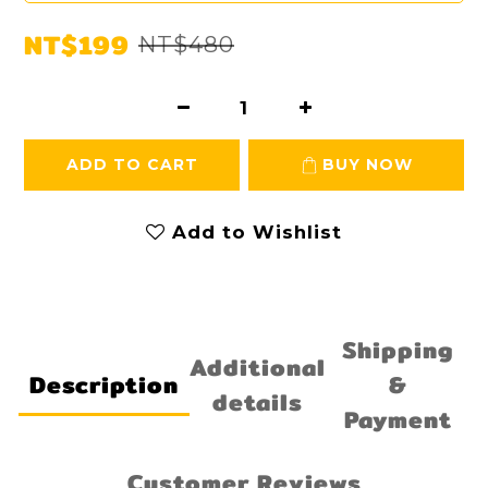
NT$199
NT$480
ADD TO CART
BUY NOW
Add to Wishlist
Shipping
Additional
Description
&
details
Payment
Customer Reviews