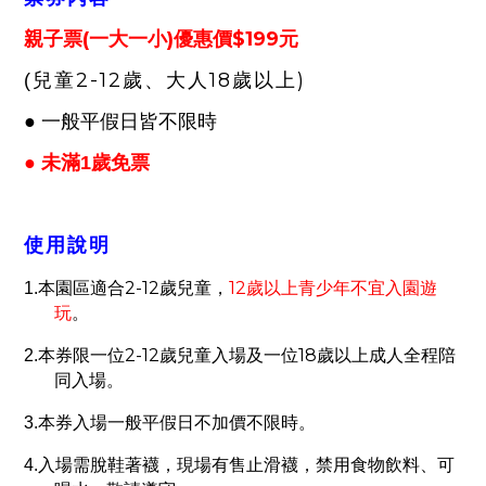
(
)
$199
親子票
一大一小
優惠價
元
2-12
18
)
(
兒童
歲、大人
歲以上
● 一般平假日皆不限時
● 未滿1歲免票
使用說明
本園區適合
2-12
歲兒童，
12
歲以上青少年不宜入園遊
1.
玩
。
2-12
18
2.
本券限一位
歲兒童入場及一位
歲以上成人全程陪
同入場。
3.
本券入場一般平假日不加價不限時
。
4.
入場需脫鞋著襪，現場有售止滑襪，禁用食物飲料、可