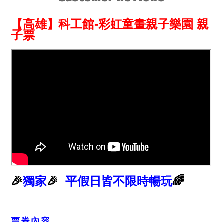
【高雄】科工館-彩虹童畫親子樂園 親
子票
🎉
獨家
🎉
平假日皆不限時暢玩
🌈
票券內容