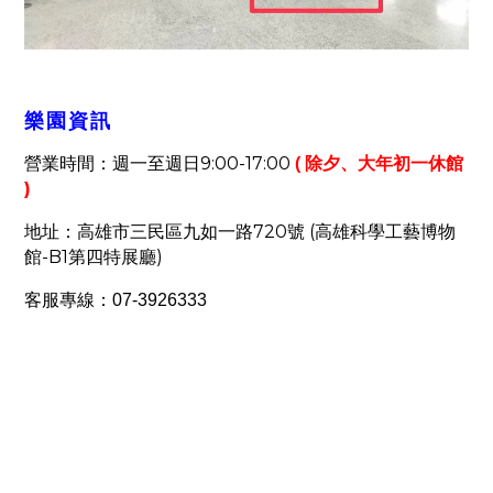
樂園
資訊
9:00-17:00
營業時間：週一至週日
(
除夕、大年初一休館
)
地址：高雄市三民區九如一路
720
號
(
高雄科學工藝博物
館
-B1
第四特展廳
)
客服專線
：
07-3926333