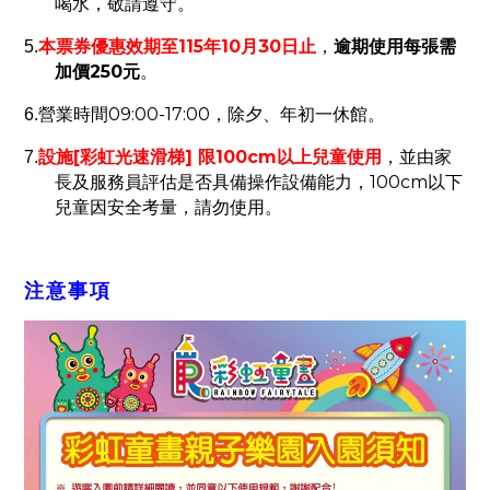
喝水，敬請遵守。
115
10
30
逾期使用每張需
5.
本票券優惠效期至
年
月
日止
，
加價250
元
。
09:00-17:00
6.
營業時間
，除夕、年初一休館。
設施
[
彩虹光速滑梯
]
限
100cm
以上兒童使用
，並由家
7.
長及服務員評估是否具備操作設備能力，
100cm
以下
兒童因安全考量，請勿使用。
注意事項