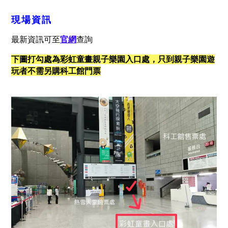
現場資訊
最新資訊可至
官網
查詢
下圖打勾處為彩虹童畫親子樂園入口處，只到親子樂園遊
玩者不需另購科工館門票