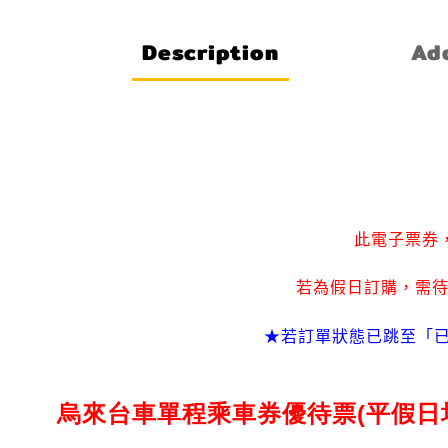
Description
Add
此電子票券
若為假日訂購
需
，
★若訂單狀態已跳至「
烏來台車單程乘車券優待票(平假日