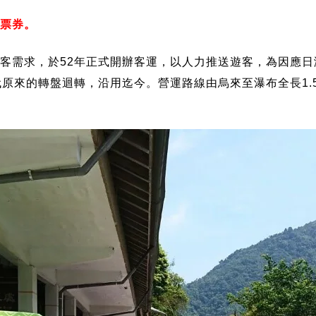
票券。
客需求，於52年正式開辦客運，以人力推送遊客，為因應日
原來的轉盤迴轉，沿用迄今。營運路線由烏來至瀑布全長1.