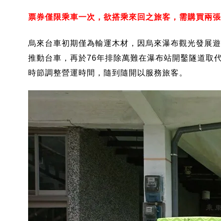
票券僅限乘車一次，欲搭乘來回之旅客，需購買兩張
烏來台車初期僅為輸運木材，因烏來瀑布觀光發展遊
推動台車，再於76年排除萬難在瀑布站開鑿隧道取代
時節調整營運時間，隨到隨開以服務旅客。