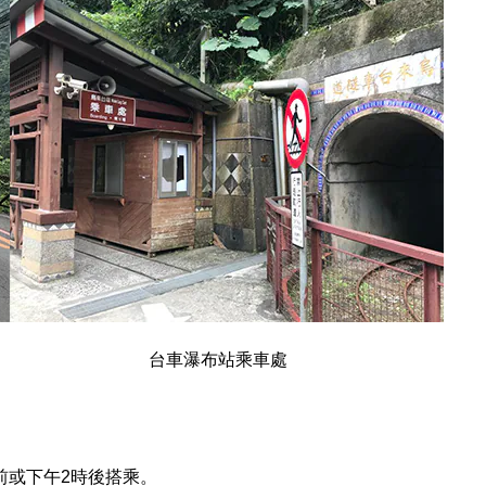
車瀑布站乘車處
前或下午2時後搭乘。