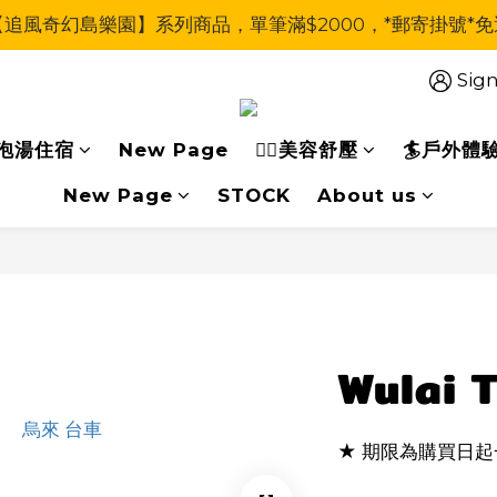
【追風奇幻島樂園】系列商品，單筆滿$2000，*郵寄掛號*免
Sign
泡湯住宿
New Page
🧖‍♀美容舒壓
🏄戶外體
New Page
STOCK
About us
Wulai T
★ 期限為購買日起