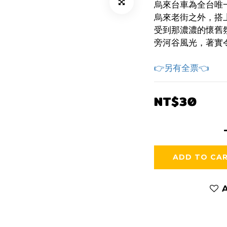
烏來台車為全台唯
烏來老街之外，搭
受到那濃濃的懷舊
旁河谷風光，著實
👉另有全票👈
NT$30
ADD TO CA
A