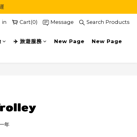
運
 in
Cart(0)
Message
Search Products
驗
✈️ 旅遊服務
New Page
New Page
BUY NOW
rolley
一年