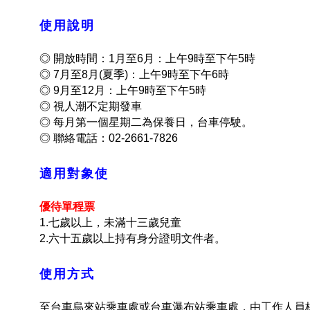
使用說明
◎ 開放時間：1月至6月：上午9時至下午5時
◎
7月至8月(夏季)：上午9時至下午6時
◎
9月至12月：上午9時至下午5時
◎
視人潮不定期發車
◎
每月第一個星期二為保養日，台車停駛。
◎
聯絡電話：02-2661-7826
適用對象使
優待單程票
1.七歲以上，未滿十三歲兒童
2.六十五歲以上持有身分證明文件者。
使用方式
至台車烏來站乘車處或台車瀑布站乘車處，由工作人員核銷