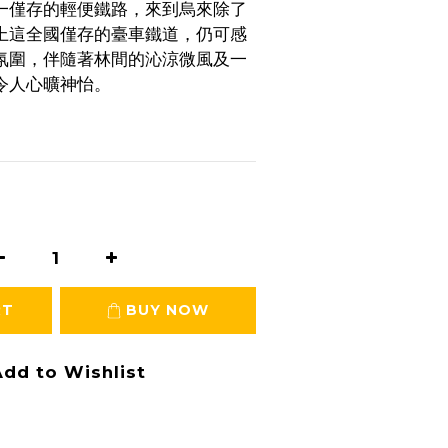
一僅存的輕便鐵路，來到烏來除了
上這全國僅存的臺車鐵道，仍可感
氛圍，伴隨著林間的沁涼微風及一
令人心曠神怡。
RT
BUY NOW
dd to Wishlist