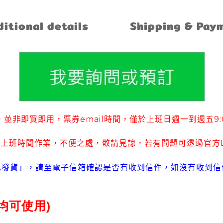
itional details
Shipping & Pay
並非即買即用
票券
email
時間
僅於上班日週一到週五
9
，
，
，
待上班時間作業
不便之處
敬請見諒
若有
問題可
透過官方
，
，
，
已發貨」
請至電子信箱確認是否有收到信件
如沒有收到信
，
，
均可使用)