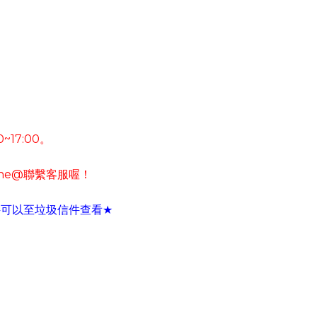
0~17:00
。
ine@
聯繫客服喔！
件可以至垃圾信件查看
★