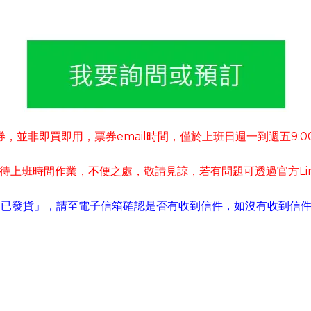
券
並非即買即用
票券
email
時間
僅於上班日週一到週五
9:0
，
，
，
待上班時間作業
不便之處
敬請見諒
若有
問題可
透過官方
L
，
，
，
「已發貨」
請至電子信箱確認是否有收到信件
如沒有收到信
，
，