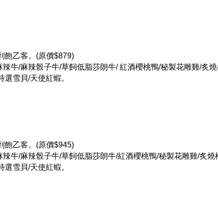
飽乙客。(原價$879)
牌麻辣牛/麻辣骰子牛/草飼低脂莎朗牛/ 紅酒櫻桃鴨/秘製花雕雞/炙
/特選雪貝/天使紅蝦。
飽乙客。(原價$945)
牌麻辣牛/麻辣骰子牛/草飼低脂莎朗牛/紅酒櫻桃鴨/秘製花雕雞/炙燒
/特選雪貝/天使紅蝦。