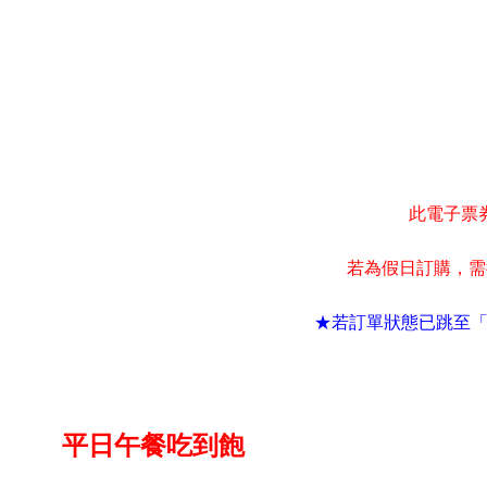
此電子票
若為假日訂購
需
，
★若訂單狀態已跳至
平日午餐吃到飽