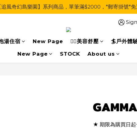
【追風奇幻島樂園】系列商品，單筆滿$2000，*郵寄掛號*免
Sign
泡湯住宿
New Page
🧖‍♀美容舒壓
🏄戶外體
New Page
STOCK
About us
GAMM
★ 期限為購買日起