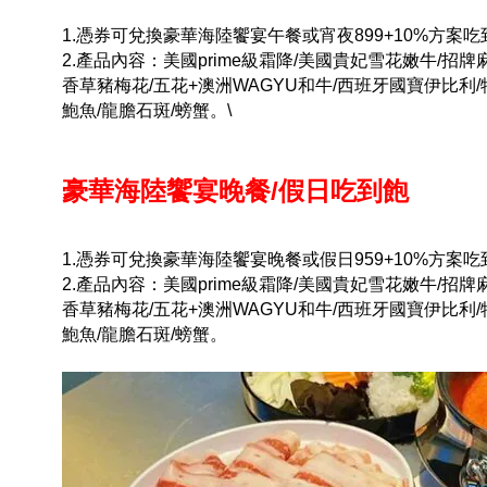
1.憑券可兌換豪華海陸饗宴午餐或宵夜899+10%方案吃到
2.產品內容：美國prime級霜降/美國貴妃雪花嫩牛/招
香草豬梅花/五花+澳洲WAGYU和牛/西班牙國寶伊比利/
鮑魚/龍膽石斑/螃蟹。\
豪華海陸饗宴晚餐/假日吃到飽
1.憑券可兌換豪華海陸饗宴晚餐或假日959+10%方案吃到
2.產品內容：美國prime級霜降/美國貴妃雪花嫩牛/招
香草豬梅花/五花+澳洲WAGYU和牛/西班牙國寶伊比利/
鮑魚/龍膽石斑/螃蟹。