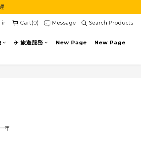
運
 in
Cart(0)
Message
Search Products
驗
✈️ 旅遊服務
New Page
New Page
BUY NOW
A
一年