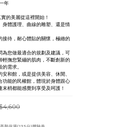
一年
 真實的美麗從這裡開始！
、身體護理、曲線的雕塑、還是情
的接待，耐心體貼的關懷，極緻的
。
問為您做最適合的規劃及建議，可
師輕撫您緊繃的肌肉，不斷創新的
段的需求。
的安和館，或是提供美容、休閒、
合功能的民權館，體現於身體跟心
連末梢都能感覺到享受及呵護！
$4,600
膚亮顏保濕(135分)體驗券