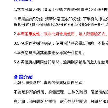
+
1.
本券可單人使用黃金比例蠍尾魔雕
嫩膚亮顏保濕護理
5
+
.
10
+
※專業諮詢
分鐘
清新沐浴
更衣
分鐘
下半身勻淨去
10
+
20
+
5
+
粧
分鐘
甦活保濕面膜
分鐘
臉部保養
分鐘
養生
限女性
2.
本專案
；限非北妍會員使用，每人限體驗乙次
3.SPA
課程皆採預約制，使用前請務必電話預約，不指
4.
本券恕無法與其他優惠及專案合併使用。
5.
本券優惠期間同信託期間，逾期則需補足價差方能使
會館介紹
北妍活膚概念館
真實的美麗從這裡開始！
不論是臉部的保養、身體護理、曲線的雕塑、還是情緒
在北妍，積極周延的接待，耐心體貼的關懷，極緻的服