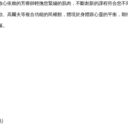
放心依賴的芳療師輕撫您緊繃的肌肉，不斷創新的課程符合您不
動、高爾夫等複合功能的民權館，體現於身體跟心靈的平衡，期
落。
)
站