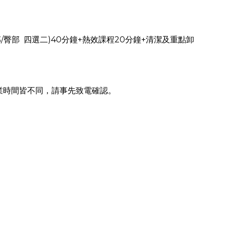
/
)40
+
20
+
部
臀部
四選二
分鐘
熱效課程
分鐘
清潔及重點卸
業時間皆不同，請事先致電確認。