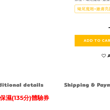
蠍尾魔雕+嫩膚亮顏
ADD TO CA
A
itional details
Shipping & Pay
(135
)
保濕
分
體驗券