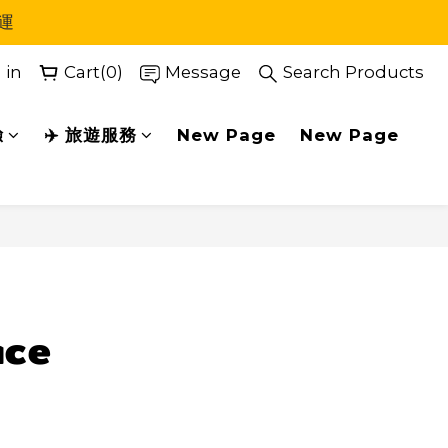
運
 in
Cart(0)
Message
Search Products
驗
✈️ 旅遊服務
New Page
New Page
BUY NOW
ace