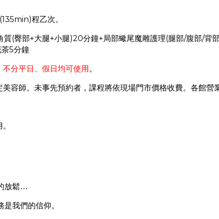
(135min)
程乙次。
(
+
+
)20
+
(
/
/
角質
臀部
大腿
小腿
分鐘
局部蠍尾魔雕護理
腿部
腹部
背
5
花茶
分鐘
。不分平日、假日均可使用
。
定美容師。未事先預約者，課程將依現場門市價格收費。各館營
用。
的放鬆…
務是我們的信仰。