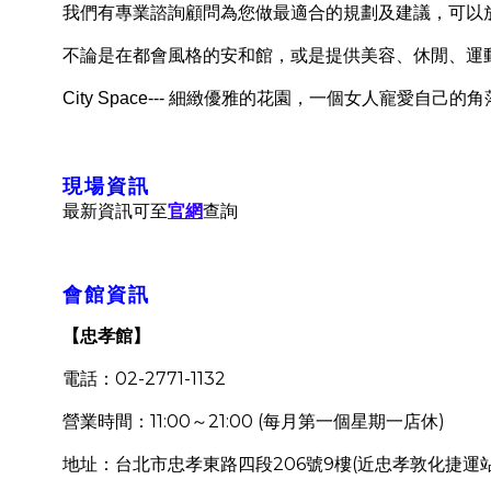
我們有專業諮詢顧問為您做最適合的規劃及建議，可以
不論是在都會風格的安和館，或是提供美容、休閒、運
City Space---
細緻優雅的花園，一個女人寵愛自己的角
現場資訊
最新資訊可至
官網
查詢
會館資訊
【忠孝館】
02-2771-1132
電話：
11:00
21:00 (
)
營業時間：
～
每月第一個星期一店休
206
9
(
地址：台北市忠孝東路四段
號
樓
近忠孝敦化捷運