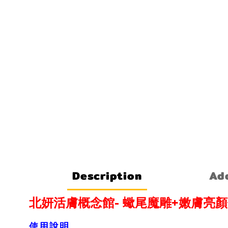
Description
Add
-
+
北妍活膚概念館
蠍尾魔雕
嫩膚亮顏
使用說明