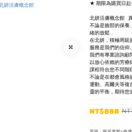
★ 期限為購買日起
北妍活膚概念館  
不論是臉部的保養
緒的放鬆…
在北妍，積極周延
服務是我們的信仰
我們有專業諮詢顧
以放心依賴的芳療
課程符合您不同階
不論是在都會風格
運動、高爾夫等複
靈的平衡，期待您
NT$888
NT
票種
: 蠍尾魔雕+嫩