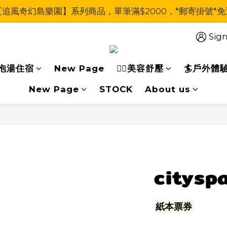
【追風奇幻島樂園】系列商品，單筆滿$2000，*郵寄掛號*免
Sign
泡湯住宿
New Page
🧖‍♀美容舒壓
🏄戶外體
New Page
STOCK
About us
citysp
紙本票券