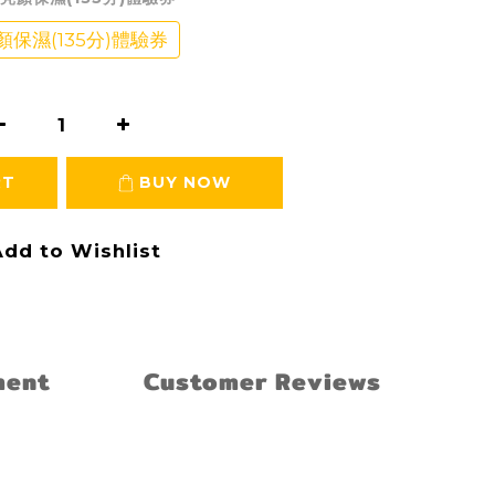
保濕(135分)體驗券
RT
BUY NOW
dd to Wishlist
ment
Customer Reviews