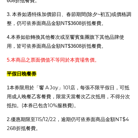
608
折抵餐費。
3.
本券如遇特殊加價節日、春節期間
(
除夕
~
初五
)
或價格調
整，仍可依券面商品金額
NT$3608
折抵餐費。
4.
本券如欲轉換其他餐次或至饗賓集團旗下其他品牌使
用，皆可依券面商品金額
NT$3608
折抵餐費。
5.
本商品之票面價值不等同於本賣場售價。
平假日晚餐券
A Joy
101
1
本券限用於「饗
」
店，每張不限平假日，可抵
用成人晚餐乙客餐費，限當天當餐次乙次抵用，不得分次
(
10%
)
抵扣。
本券已包含
服務費
。
115/12/22
NT$4
2.
優惠期限至
，逾期仍可依券面商品金額
268
折抵餐費。