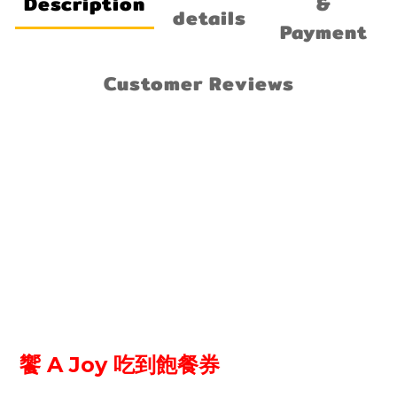
Description
&
details
Payment
Customer Reviews
A Joy
饗
吃到飽餐券