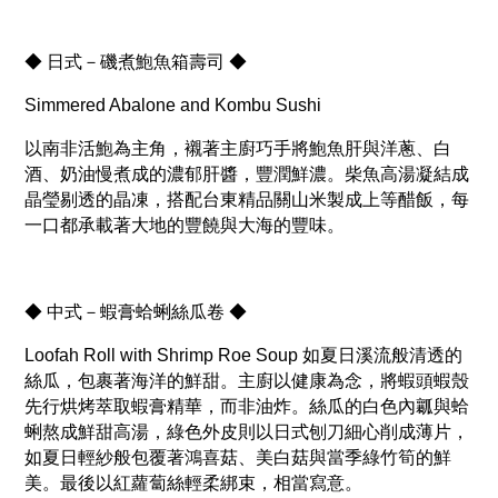
◆ 日式－磯煮鮑魚箱壽司 ◆
Simmered Abalone and Kombu Sushi
以南非活鮑為主角，襯著主廚巧手將鮑魚肝與洋蔥、白
酒、奶油慢煮成的濃郁肝醬，豐潤鮮濃。柴魚高湯凝結成
晶瑩剔透的晶凍，搭配台東精品關山米製成上等醋飯，每
一口都承載著大地的豐饒與大海的豐味。
◆ 中式－蝦膏蛤蜊絲瓜卷 ◆
Loofah Roll with Shrimp Roe Soup 如夏日溪流般清透的
絲瓜，包裹著海洋的鮮甜。主廚以健康為念，將蝦頭蝦殼
先行烘烤萃取蝦膏精華，而非油炸。絲瓜的白色內瓤與蛤
蜊熬成鮮甜高湯，綠色外皮則以日式刨刀細心削成薄片，
如夏日輕紗般包覆著鴻喜菇、美白菇與當季綠竹筍的鮮
美。最後以紅蘿蔔絲輕柔綁束，相當寫意。