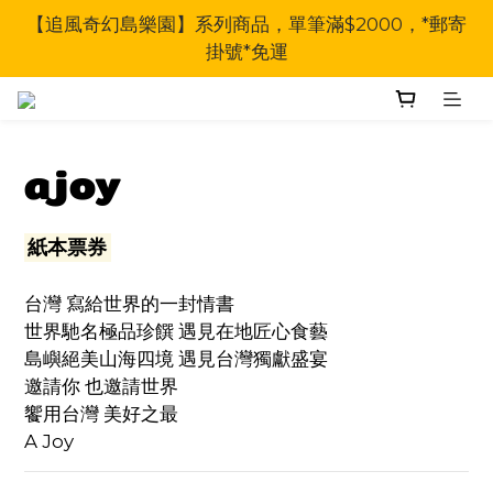
【追風奇幻島樂園】系列商品，單筆滿$2000，*郵寄
掛號*免運
ajoy
紙本票券
台灣 寫給世界的一封情書
世界馳名極品珍饌 遇見在地匠心食藝
島嶼絕美山海四境 遇見台灣獨獻盛宴
邀請你 也邀請世界
饗用台灣 美好之最
A Joy