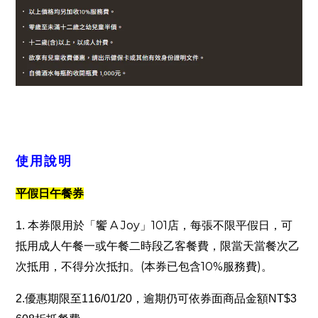
使用說明
平假日午餐券
A Joy
101
1.
本券限用於「饗
」
店，每張不限平假日，可
抵用成人午餐一或午餐二時段乙客餐費，限當天當餐次乙
(
10%
)
次抵用，不得分次抵扣。
本券已包含
服務費
。
2.
優惠期限至
116/01/20
，逾期仍可依券面商品金額
NT$3