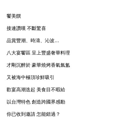
饗美饌
接連讚嘆 不斷驚喜
品賞豐潮、時濤、沁波…
八大宴饗區 呈上豐盛奢華料理
才剛沉醉於 豪華燒烤香氣氤氳
又被海中極頂珍鮮吸引
歡宴高潮迭起 美食目不暇給
以台灣特色 創造跨國界感動
你已收到邀請 怎能錯過？