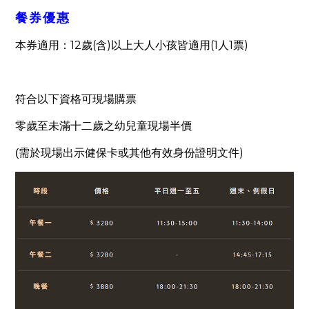
餐券優惠
12
(
)
(1
1
)
本券適用：
歲
含
以上大人小孩皆適用
人
票
符合以下資格可現場購票
零歲至未滿十二歲之幼兒童現場半價
)
(
需於現場出示健保卡或其他有效身份證明文件