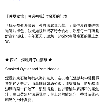
【仲夏秘境｜珍饈初現】#盛夏的記憶
「綠意盈盈映珍饈，苔痕深處隱芳華。」當仲夏微風輕撫
過這片翠色，波光如鏡映照著時令食材，呼應每一口爽脆
鮮甜的滋味，今年夏天，邀您一起探索專屬盛夏的風土之
宴。
◆ 西式－煙燻蚵仔山藥麵 ◆
Smoked Oyster and Yam Noodle
煙燻的東石鮮蚵捎來海的氣息，在80度低溫烘烤中慢慢釋
放出迷人鮮甜。山藥細麵如絲如縷，清爽滑順，搭配醋漬
澎湖海菜一口咬下，酸甜清脆，佐以醬油味霖調和的柴魚
汁，嚐出柴魚的深層隱味，與上頭的鮭魚卵、香菜苗帶來
精緻的台味夏宴。