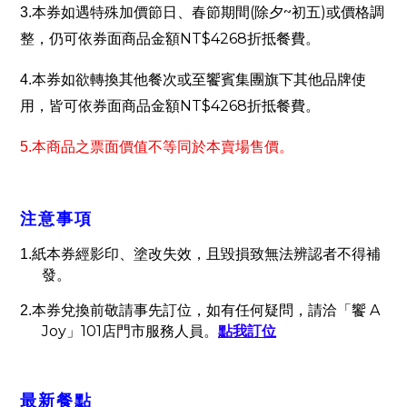
(
~
)
3.
本券如遇特殊加價節日、春節期間
除夕
初五
或價格調
NT$4268
整，仍可依券面商品金額
折抵餐費。
4.
本券如欲轉換其他餐次或至饗賓集團旗下其他品牌使
NT$4268
用，皆可依券面商品金額
折抵餐費。
5.
本商品之票面價值不等同於本賣場售價。
注意事項
1.
紙本券經影印、塗改失效，且毀損致無法辨認者不得補
發。
A
2.
本券兌換前敬請事先訂位，如有任何疑問，請洽「饗
Joy
101
」
店門市服務人員。
點我訂位
最新餐點