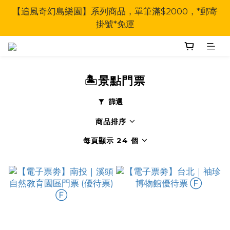
【追風奇幻島樂園】系列商品，單筆滿$2000，*郵寄
掛號*免運
🏝️景點門票
篩選
商品排序
每頁顯示 24 個