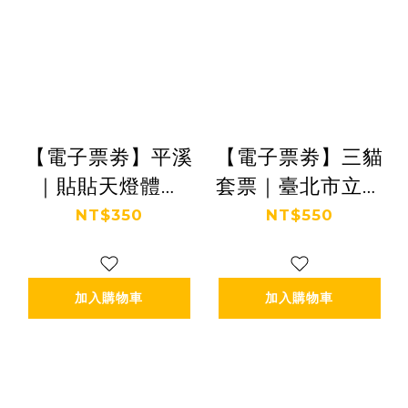
【電子票劵】平溪
【電子票劵】三貓
｜貼貼天燈體驗
套票｜臺北市立動
(含多款祈福貼紙)
物園+貓空纜車+貓
NT$350
NT$550
Ⓕ
空體驗三選一 Ⓕ
加入購物車
加入購物車