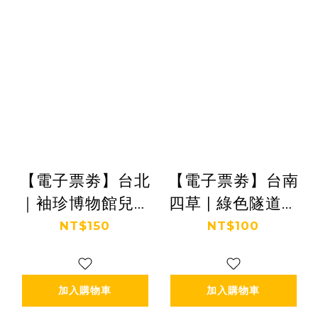
【電子票劵】台北
【電子票劵】台南
｜袖珍博物館兒童
四草 | 綠色隧道門
票 Ⓕ
票兒童票 Ⓕ
NT$150
NT$100
加入購物車
加入購物車