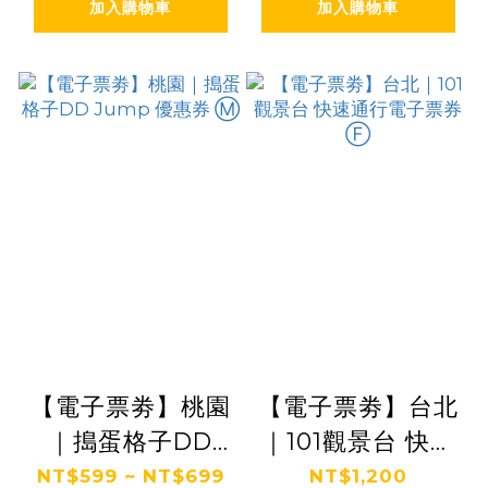
加入購物車
加入購物車
艇 Ⓕ
【電子票劵】桃園
【電子票劵】台北
｜搗蛋格子DD
｜101觀景台 快速
Jump 優惠券 Ⓜ
通行電子票券 Ⓕ
NT$599 ~ NT$699
NT$1,200