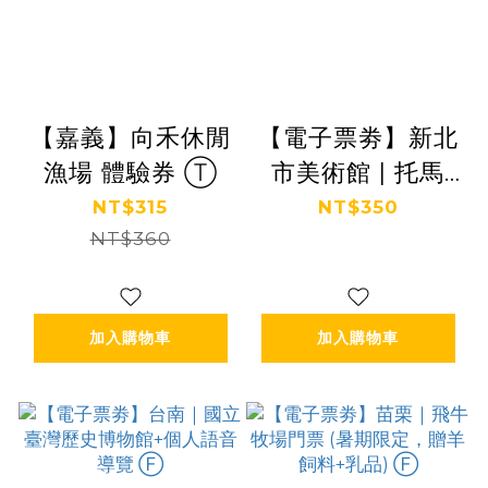
【嘉義】向禾休閒
【電子票劵】新北
漁場 體驗券 Ⓣ
市美術館 | 托馬
斯．薩拉切諾：共
NT$315
NT$350
NT$360
織宇宙 一般票 (包
含參觀所有當期展
覽) Ⓕ
加入購物車
加入購物車