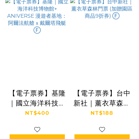
【電子票券】基隆
【電子票券】台中
｜國立海洋科技博
新社｜薰衣草森林
物館+ ANIVERSE
門票 (加贈園區商
NT$400
NT$188
漫遊者基地：阿爾
品9折券) Ⓕ
法航艙ｘ戴爾塔飛