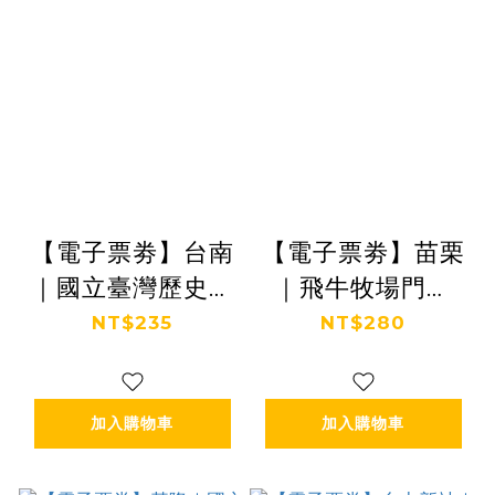
【電子票劵】台南
【電子票劵】苗栗
｜國立臺灣歷史博
｜飛牛牧場門票
物館+個人語音導
(暑期限定，贈羊
NT$235
NT$280
覽 Ⓕ
飼料+乳品) Ⓕ
加入購物車
加入購物車