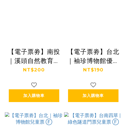
【電子票劵】南投
【電子票劵】台北
｜溪頭自然教育園
｜袖珍博物館優待
區門票 (優待票)
票 Ⓕ
NT$200
NT$190
Ⓕ
加入購物車
加入購物車