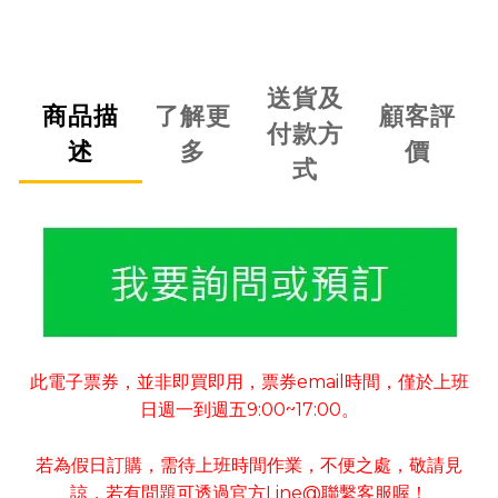
送貨及
商品描
了解更
顧客評
付款方
述
多
價
式
此電子票券
並非即買即用
票券
email
時間
僅於上班
，
，
，
日週一到週五
9:00~17:00
。
若為假日訂購
需待上班時間作業
不便之處
敬請見
，
，
，
諒
若有
問題可
透過官方
Line@
聯繫客服喔！
，