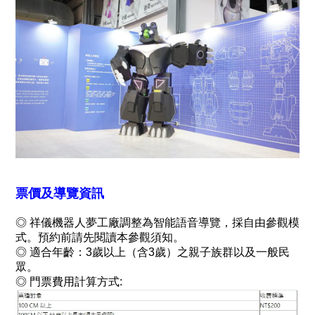
票價及導覽資訊
◎
祥儀機器人夢工廠調整為智能語音導覽，採自由參觀模
式。預約前請先閱讀本參觀須知。
◎
適合年齡：3歲以上（含3歲）之親子族群以及一般民
眾。
◎
門票費用計算方式: