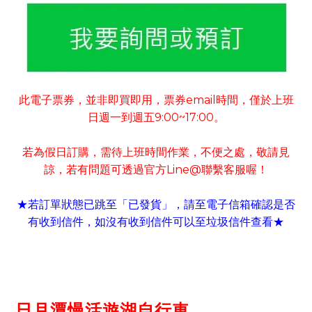
此電子票券
並非即買即用
票券
email
時間
僅於上班
，
，
，
日週一到週五
9:00~17:00
。
若為假日訂購
需待上班時間作業
不便之處
敬請見
，
，
，
諒
若有
問題可
透過官方
Line@
聯繫客服喔！
，
★若訂單狀態已跳至「已發貨」
請至電子信箱確認是否
，
有收到信件
如沒有收到信件可以至垃圾信件查看
，
★
日月潭慢活遊湖自行車