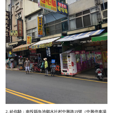
2. 給你騎：南投縣魚池鄉水社村中興路19號（中興停車場