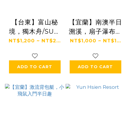
【台東】富山秘
【宜蘭】南澳半日
境，獨木舟/SUP/
溯溪，扇子瀑布鹿
浮潛 體驗
皮溪無名溪任遨遊
NT$1,200 ~ NT$2...
NT$1,000 ~ NT$1...
ADD TO CART
ADD TO CART