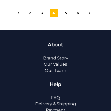
2
3
4
5
6
About
Brand Story
Our Values
Our Team
Help
FAQ
Delivery & Shipping
Payment