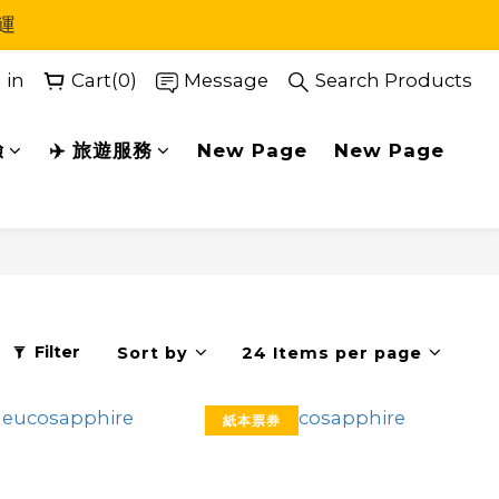
運
 in
Cart(0)
Message
Search Products
驗
✈️ 旅遊服務
New Page
New Page
Filter
Sort by
24 Items per page
紙本票券