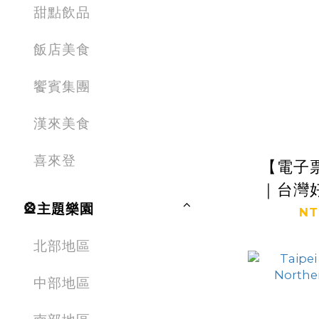
甜點飲品
飯店美食
饗賓集團
漢來美食
喜來登
【電子
｜台灣
🎡主題樂園
來回
NT
北部地區
中部地區