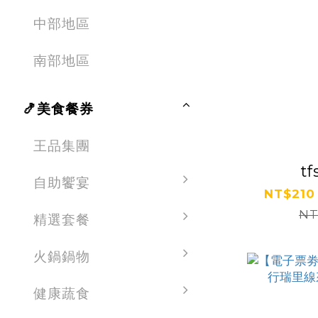
中部地區
南部地區
🍤美食餐券
王品集團
tf
自助饗宴
NT$210
NT
精選套餐
火鍋鍋物
健康蔬食