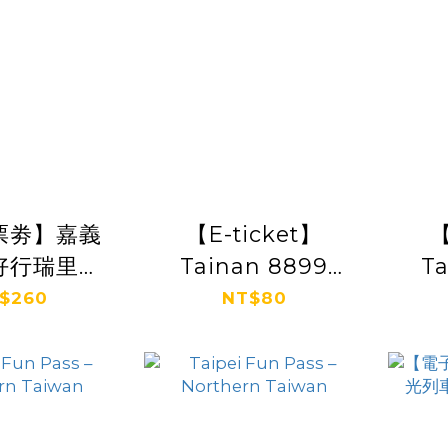
票劵】嘉義
【E-ticket】
【
好行瑞里線
Tainan 8899
T
車票 Ⓕ
One-Day
tr
$260
NT$80
Unlimited Ride
La
Coupon