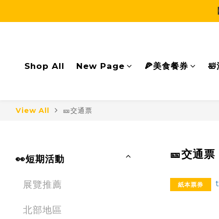
Shop All
New Page
🍕美食餐券

View All
🎫交通票
🎫交通票
👀短期活動
展覽推薦
紙本票券
北部地區