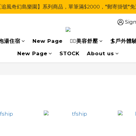
【追風奇幻島樂園】系列商品，單筆滿$2000，*郵寄掛號*免
Sign
泡湯住宿
New Page
🧖‍♀美容舒壓
🏄戶外體
New Page
STOCK
About us