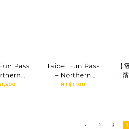
 Fun Pass
Taipei Fun Pass
【
rthern
– Northern
｜濱
iwan
Taiwan
瑪
1,500
NT$1,100
1
2
3