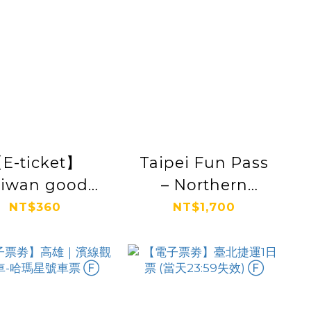
E-ticket】
Taipei Fun Pass
aiwan good
– Northern
ip~Sun Moon
Taiwan
NT$360
NT$1,700
ke｜Round-
trip ticket