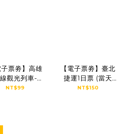
電子票劵】高雄
【電子票劵】臺北
線觀光列車-哈
捷運1日票 (當天
星號車票 Ⓕ
23:59失效) Ⓕ
NT$99
NT$150