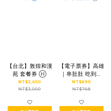
【台北】敦煌和漢
【電子票券】高雄
苑 套餐券 Ⓗ
｜串肚肚 吃到飽
餐券 Ⓣ
NT$2,650
NT$690
NT$3,000
NT$768