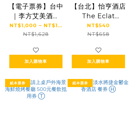
【電子票券】台中
【台北】怡亨酒店
｜李方艾美酒店
The Eclat
新食譜全日餐廳
Lounge 餐券 Ⓗ
NT$1,000 ~ NT$1...
NT$540
吃到飽餐券 Ⓣ
NT$1,628
NT$658
加入購物車
加入購物車
紙本票券
紙本票券