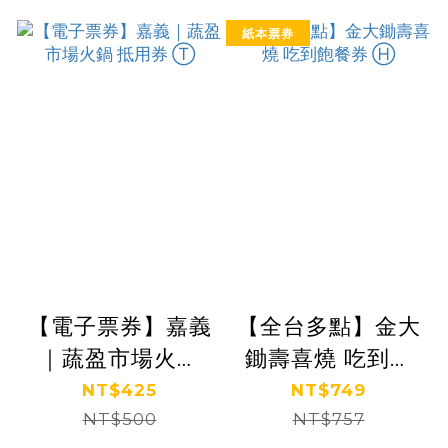
紙本票券
【電子票券】嘉義
【全台多點】金大
｜蔬盈市場火鍋
鋤壽喜燒 吃到飽
抵用券 Ⓣ
餐券 Ⓗ
NT$425
NT$749
NT$500
NT$757