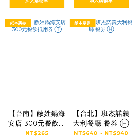
加入購物車
加入購物車
紙本票券
紙本票券
【台南】敝姓鍋海
【台北】班杰諾義
安店 300元餐飲抵
大利餐廳 餐券 Ⓗ
用券 Ⓣ
NT$265
NT$640 ~ NT$940