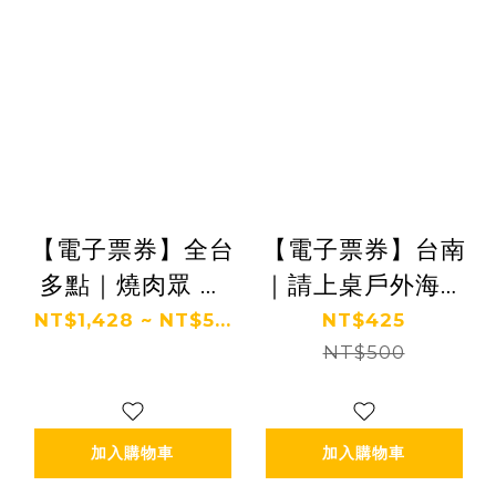
【電子票券】全台
【電子票券】台南
多點｜燒肉眾 吃
｜請上桌戶外海景
到飽餐券 Ⓜ
海鮮燒烤餐廳-500
NT$1,428 ~ NT$5...
NT$425
元餐飲抵用券Ⓣ
NT$500
加入購物車
加入購物車