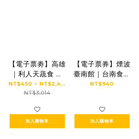
【電子票劵】高雄
【電子票券】煙波
｜利人天蔬食 餐
臺南館｜台南食東
券 Ⓣ
西自助餐廳晚餐
NT$450 ~ NT$2,4...
NT$940
NT$3,014
（週五~日）Ⓕ
加入購物車
加入購物車