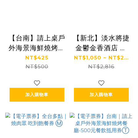
【台南】請上桌戶
【新北】淡水將捷
外海景海鮮燒烤餐
金鬱金香酒店 餐
廳 500元餐飲抵用
券 Ⓗ
NT$425
NT$1,050 ~ NT$2...
NT$500
券 Ⓣ
NT$2,816
加入購物車
加入購物車