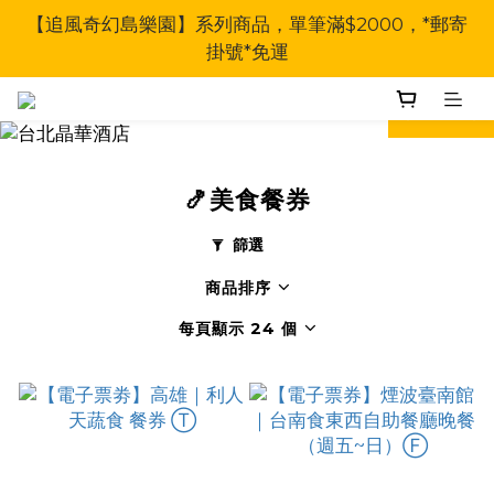
【追風奇幻島樂園】系列商品，單筆滿$2000，*郵寄
掛號*免運
prev
next
🍤美食餐券
篩選
商品排序
每頁顯示 24 個