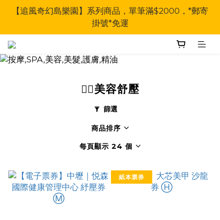
【追風奇幻島樂園】系列商品，單筆滿$2000，*郵寄
掛號*免運
🧖‍♀美容舒壓
篩選
商品排序
每頁顯示 24 個
紙本票券