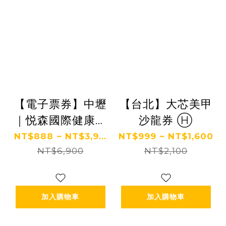
【電子票券】中壢
【台北】大芯美甲
｜悦森國際健康管
沙龍券 Ⓗ
理中心 紓壓券 Ⓜ
NT$888 ~ NT$3,9...
NT$999 ~ NT$1,600
NT$6,900
NT$2,100
加入購物車
加入購物車