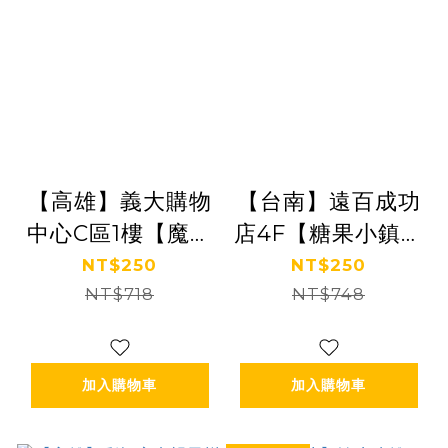
【高雄】義大購物
【台南】遠百成功
中心C區1樓【魔法
店4F【糖果小鎮】
歡樂谷】(追風奇
(追風奇幻島集團)
NT$250
NT$250
幻島集團)
NT$718
【2026/09/30】
NT$748
【2026/08/31】
加入購物車
加入購物車