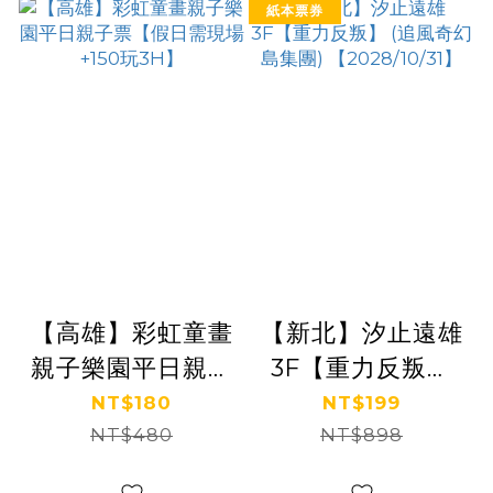
紙本票券
【高雄】彩虹童畫
【新北】汐止遠雄
親子樂園平日親子
3F【重力反叛】
票【假日需現場
(追風奇幻島集團)
NT$180
NT$199
+150玩3H】
NT$480
【2028/10/31】
NT$898