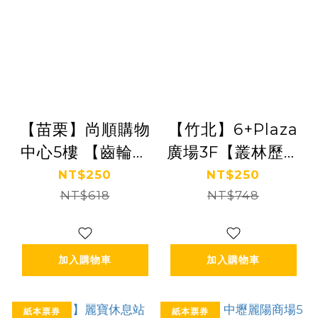
【苗栗】尚順購物
【竹北】6+Plaza
中心5樓 【齒輪城
廣場3F【叢林歷險
市】(追風奇幻島
記】(追風奇幻島
NT$250
NT$250
NT$618
集團)
NT$748
集團)
【2027/09/30】
【2029/03/31】
加入購物車
加入購物車
紙本票券
紙本票券