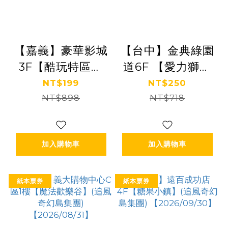
【嘉義】豪華影城
【台中】金典綠園
3F【酷玩特區】
道6F 【愛力獅的
(追風奇幻島集團)
奇幻派對】(追風
NT$199
NT$250
【2028/05/31】
NT$898
奇幻島集團)
NT$718
[2027/12/31]
加入購物車
加入購物車
紙本票券
紙本票券