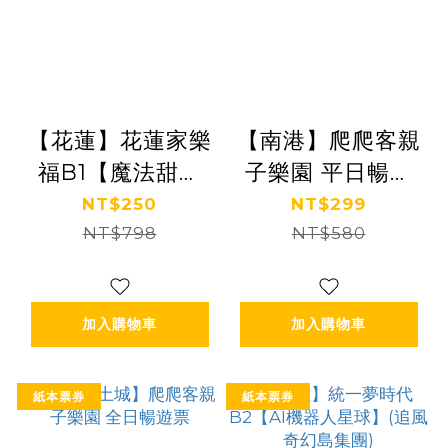
【花蓮】花蓮家樂
【南港】爬爬客親
福B1【魔法甜點
子樂園 平日暢遊
屋】(追風奇幻島
票
NT$250
NT$299
NT$798
集團)
NT$580
【2028/12/31】
加入購物車
加入購物車
紙本票券
紙本票券