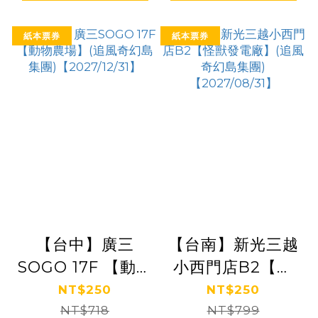
紙本票券
紙本票券
【台中】廣三
【台南】新光三越
SOGO 17F 【動物
小西門店B2【怪
農場】(追風奇幻
獸發電廠】(追風
NT$250
NT$250
島集團)
NT$718
奇幻島集團)
NT$799