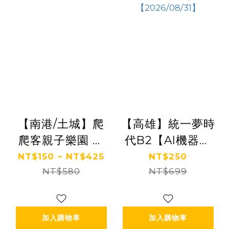
【南港/土城】爬
【高雄】統一夢時
爬客親子樂園 全
代B2【AI機器人
日暢遊票
星球】(追風奇幻
NT$150 ~ NT$425
NT$250
NT$580
島集團)
NT$699
【2026/08/31】
加入購物車
加入購物車