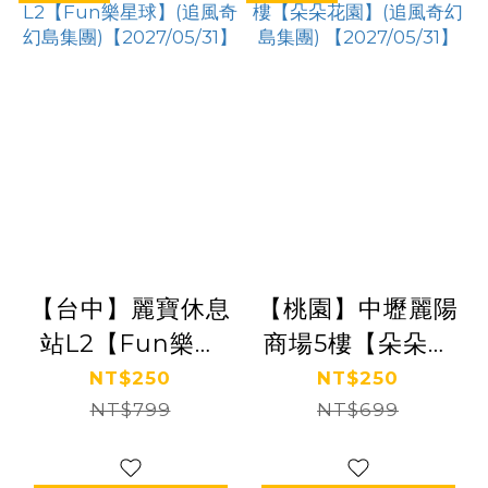
【台中】麗寶休息
【桃園】中壢麗陽
站L2【Fun樂星
商場5樓【朵朵花
球】(追風奇幻島
園】(追風奇幻島
NT$250
NT$250
NT$799
集團)
NT$699
集團)
【2027/05/31】
【2027/05/31】