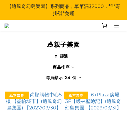
【追風奇幻島樂園】系列商品，單筆滿$2000，*郵寄
掛號*免運
🎪親子樂園
篩選
商品排序
每頁顯示 24 個
紙本票券
紙本票券